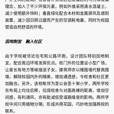
理念，加入了不少环保元素，例如外墙采用清水混凝土，
减少使用额外饰料；垂直绿化配合木材和金属屏风及遮阳
装置，减少因日照过盛而产生的空调耗电量，同时为校园
营造自然舒适的环境。
因地制宜 融入社区
由于学校被邻近住宅和公路环抱，设计团队特别因地制
宜，配合周边环境发挥优点。校门外的位置设小型广场，
让家长有地方等候接送子女，建筑师亦以矮围墙代替高围
墙，解除校园内外的隔离，增加通透感，令校舍和社区更
加融合。另外，该校毗邻为圣公会圣十架小学，两所学校
在布局上均往后移，拉阔校舍与对面高楼的距离，增加空
间感，有利通风，亦有助减低受道路噪音的影响。两所学
校中间只用植物分隔，形成共用花园，巧妙地加强两校的
联系。