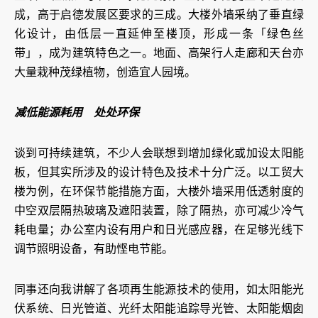
成，高于启德发展区要求的三成。大楼外墙采纳了垂直绿
化设计，由低层一直延伸至楼顶，形成一条「绿色丝
带」，成为建筑特色之一。地面、高架行人走廊和天台亦
大量栽种茂绿植物，创造宜人园境。
减低能源耗用 处处环保
谈到可持续建筑，不少人会联想到增加绿化或加设太阳能
板，但其实所涉及的设计特色及技术十分广泛。以工贸大
楼为例，在环保节能措施方面，大楼外墙采用低透射度的
中空双层隔热玻璃及遮阳装置，除了隔热，亦可减少冷气
耗电量；办公室内设有用户和日光感应器，在足够光线下
调节照明设备，有助悭电节能。
同事还向我讲解了各项再生能源技术的使用，如太阳能光
伏系统、日光管道、光纤太阳能追踪导光管、太阳能烟囱