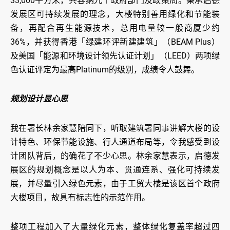
33,000平方米，共容纳九个政府部门及政策局。秉承启德
发展区可持续发展的理念，大楼特别善用绿化和节能装
备，再配合再生能源技术，总用电量较一般商厦少约
36%，并获得香港「绿建环评新建建筑」（BEAM Plus）
及美国「能源和环境设计领先认证计划」（LEED）两项绿
色认证评定为最高Platinum的级别，成绩令人鼓舞。
规划设计显心思
我在署长林余家慧陪同下，听取建筑署同事讲解大楼的设
计特色、环保节能设施、行人通道布局等，令我感受到设
计团队背后，的确花了不少心思。林余家慧表示，启德发
展区的规划概念是以人为本、贯通连系、强化可持续发
展，并尽量引入绿色元素，由于工贸大楼是该区首个政府
大楼项目，故具有标志性的示范作用。
整项工程加入了大量绿化元素，整体绿化复盖率超过四