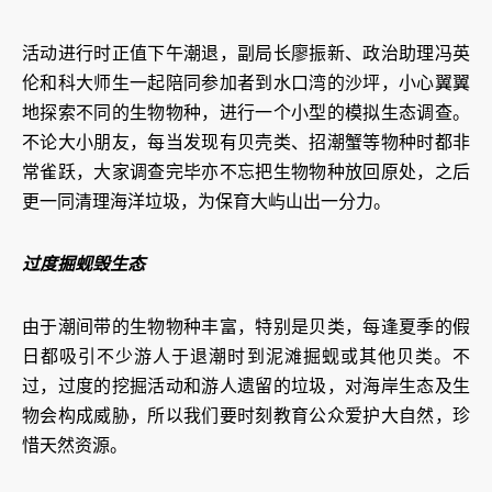
活动进行时正值下午潮退，副局长廖振新、政治助理冯英
伦和科大师生一起陪同参加者到水口湾的沙坪，小心翼翼
地探索不同的生物物种，进行一个小型的模拟生态调查。
不论大小朋友，每当发现有贝壳类、招潮蟹等物种时都非
常雀跃，大家调查完毕亦不忘把生物物种放回原处，之后
更一同清理海洋垃圾，为保育大屿山出一分力。
过度掘蚬毁生态
由于潮间带的生物物种丰富，特别是贝类，每逢夏季的假
日都吸引不少游人于退潮时到泥滩掘蚬或其他贝类。不
过，过度的挖掘活动和游人遗留的垃圾，对海岸生态及生
物会构成威胁，所以我们要时刻教育公众爱护大自然，珍
惜天然资源。