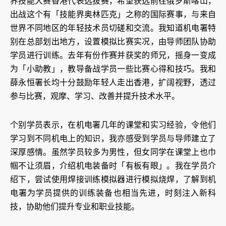
界技能大赛香港代表选拔赛，希望获选前往俄罗斯喀山，
出战这个有「技能界奥林匹克」之称的国际赛事，与来自
世界不同地区的年轻技术员切磋和交流。我知道机电署特
别在总部划出地方，设置模拟比赛实况，由导师团队协助
学员进行训练。去年有份作赛并获奖的师兄，摇身一变成
为「小助教」，教导备战学员一些比赛心得和技巧。我和
薛永恒署长均十分鼓励年轻人走出香港，扩阔视野，透过
参与比赛，观摩、学习、改善并提升技术水平。
个别学员表示，在机电署几年的课堂和实习经验，令他们
学习到不同机电上的知识，我亦感受到学员与导师建立了
深厚感情。虽然学员较多为男性，但女同学在课堂上也巾
帼不让须眉，介绍机电装备时「有板有眼」。我在学员介
绍下，尝试使用焊接训练模拟器进行模拟烧焊，了解到机
电署为学员提供的训练装备也相当先进，时刻注入新科
技，协助他们提升专业和职业技能。