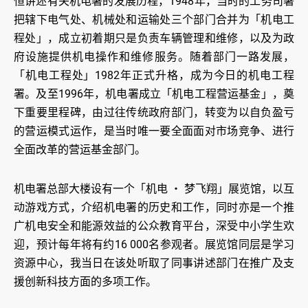
恒讲述有关机电署的发展历程，1948年，当时的工务司署
把辖下电气处、机械处和运输处三个部门合并为「机电工
程处」，成立初着期只是负责车辆管理和维修，以及为政
府设施提供机电操作和维修服务。随着部门一路发展，
「机电工程处」1982年正式升格，成为今日的机电工程
署。及至1996年，机电署成立「机电工程营运基金」，奠
下重要里程碑，由过往传统政府部门，转变为以自负盈亏
的营运模式运作，是当时唯一要全面面对市场竞争、进行
全面改革的营运基金部门。
机电署总部大楼设有一个「机电 ‧ 梦飞翔」展览馆，以互
动游戏方式，介绍机电署的历史和工作，同时亦是一个推
广机电安全和能源效益的公众教育平台，深受中小学生欢
迎，预计每年将有约16 000名参观者。展览馆同层是学习
资源中心，我当日在该处听取了同事讲述部门在推广及支
援创新科技方面的多项工作。