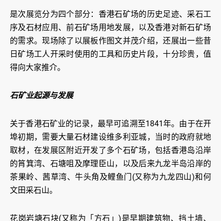
是次展览分为四个部分：香港石矿场的历史足迹、采石工
序及石材应用、前石矿场用地发展，以及香港对新石矿场
的需求。现场除了以展板作图文并茂介绍，还展出一些昔
日矿场工人开采时使用的工具和历史片段，十分珍贵，值
得向大家推介。
石矿业起源与发展
关于香港石矿业的记录，最早可追溯至1841年。由于在开
埠初期，需要大量石材建设维多利亚城，当时的政府就地
取材，在发展区附近开发了多个石矿场，包括香港岛沿岸
的筲箕湾、石塘咀及摩理臣山，以及后来九龙半岛沿岸的
茶果岭、茜草湾、牛头角及鲤鱼门(又称为九龙四山)和何
文田采石山。
花岗岩塘石块(又称为「方石」)是早期建筑物、挡土墙、