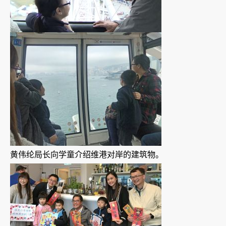
黄伟纶局长向学童介绍维港对岸的建筑物。