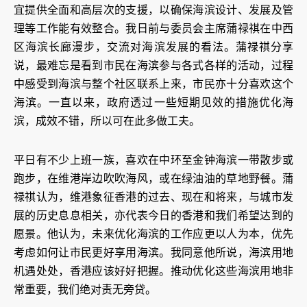
宜提供全面和高层次的支援，以确保海滨设计、发展及管
理等工作能有效整合。我日前与委员会主席蒲禄祺在中西
区海滨长廊漫步，交流对海滨发展的看法。蒲禄祺分享
说，最难忘是看到市民在海滨参与各式各样的活动，过程
中感受到海滨与整个社区联系上来，市民亦十分喜欢这个
海滨。一直以来，政府透过一些短期见效的措施优化海
滨，成效不错，所以可在此多做工夫。
平日有不少上班一族，喜欢在中环至金钟海滨一带散步或
跑步，在维港岸边吹吹海风，或在绿油油的草地野餐。蒲
禄祺认为，维港象征香港的过去、现在和将来，与城市发
展的历史息息相关，亦代表今日的香港和我们希望达到的
愿景。他认为，未来优化海滨的工作应更以人为本，优先
考虑如何让市民更好享用海滨。我同意他所说，海滨用地
机遇处处，香港应该好好把握。推动优化这些海滨用地非
常重要，我们绝对责无旁贷。