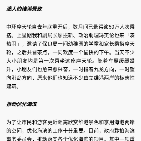
迷人的维港景致
中环摩天轮自去年底重开后，数月间已录得逾50万人次乘
搭。上星期我和副局长廖振新、政治助理冯英伦也来「凑
热闹」，邀请了保良局一间幼稚园的学童和家长乘搭摩天
轮，之后共晋茶点，一同欢度一个愉快的下午。当天不少
大小朋友均是第一次乘坐这座摩天轮。随着车厢缓缓攀
升，小朋友们也愈来愈兴奋，一时指着九龙方向，一时望
向港岛方向，原来他们也知道不少耸立维港两岸的标志性
建筑。
推动优化海滨
为了让市民和游客更近距离欣赏维港景色和享用海港两岸
的空间，优化海滨的工作十分重要。目前，政府夥拍海滨
事务委员会，推动落实各个优化海滨的项目。其中一项重