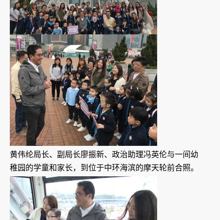
黄伟纶局长、副局长廖振新、政治助理冯英伦与一间幼
稚园的学童和家长，到位于中环海滨的摩天轮前合照。