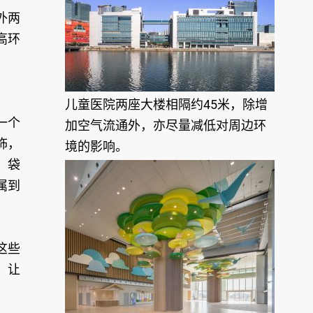
外两
高环
儿童医院两座大楼相隔约45米，除增
一个
加空气流通外，亦尽量减低对周边环
饰，
境的影响。
、袋
属到
这些
，让