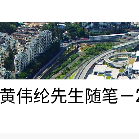
伟纶先生随笔－20