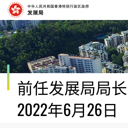
跳
至
内
容
开
始
前任发展局局长黄
2022年6月26日