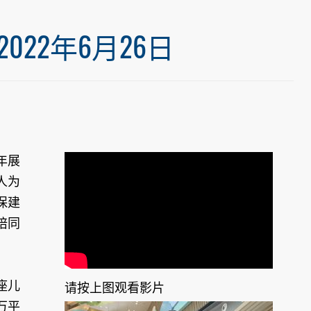
22年6月26日
年展
人为
保建
陪同
座儿
请按上图观看影片
万平