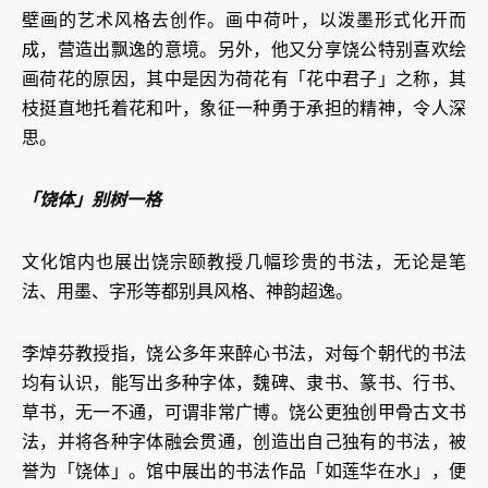
壁画的艺术风格去创作。画中荷叶，以泼墨形式化开而
成，营造出飘逸的意境。另外，他又分享饶公特别喜欢绘
画荷花的原因，其中是因为荷花有「花中君子」之称，其
枝挺直地托着花和叶，象征一种勇于承担的精神，令人深
思。
「饶体」别树一格
文化馆内也展出饶宗颐教授几幅珍贵的书法，无论是笔
法、用墨、字形等都别具风格、神韵超逸。
李焯芬教授指，饶公多年来醉心书法，对每个朝代的书法
均有认识，能写出多种字体，魏碑、隶书、篆书、行书、
草书，无一不通，可谓非常广博。饶公更独创甲骨古文书
法，并将各种字体融会贯通，创造出自己独有的书法，被
誉为「饶体」。馆中展出的书法作品「如莲华在水」，便