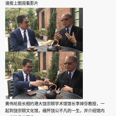
请按上图观看影片
黄伟纶局长相约港大饶宗颐学术馆馆长李焯芬教授，一
起到饶宗颐文化馆，缅怀饶公不凡的一生，并介绍馆内