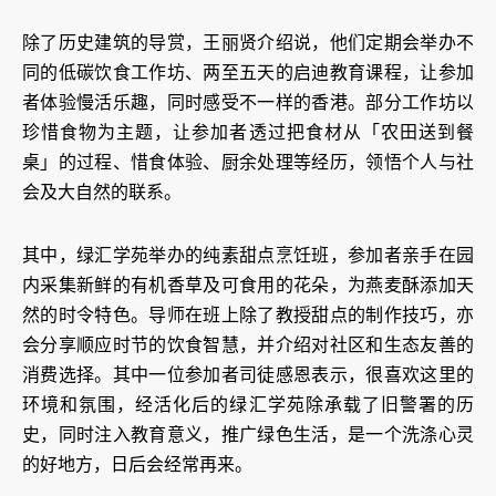
除了历史建筑的导赏，王丽贤介绍说，他们定期会举办不
同的低碳饮食工作坊、两至五天的启迪教育课程，让参加
者体验慢活乐趣，同时感受不一样的香港。部分工作坊以
珍惜食物为主题，让参加者透过把食材从「农田送到餐
桌」的过程、惜食体验、厨余处理等经历，领悟个人与社
会及大自然的联系。
其中，绿汇学苑举办的纯素甜点烹饪班，参加者亲手在园
内采集新鲜的有机香草及可食用的花朵，为燕麦酥添加天
然的时令特色。导师在班上除了教授甜点的制作技巧，亦
会分享顺应时节的饮食智慧，并介绍对社区和生态友善的
消费选择。其中一位参加者司徒感恩表示，很喜欢这里的
环境和氛围，经活化后的绿汇学苑除承载了旧警署的历
史，同时注入教育意义，推广绿色生活，是一个洗涤心灵
的好地方，日后会经常再来。