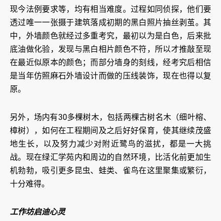
现今法例要求等，均有相当难度。过程如同侦探，他们要
透过唯一一张摄于建筑落成初期的黑白照片抽丝剥茧。其
中，外墙颜色就经过多重考究，最初以为是白色，后来批
底油做化验，发现与黑白相片颜色不符，所以才推敲至现
在最近似原本的颜色；而部分墙身的刻线，经考究后相信
是当年仿照麻石外墙设计而做的压线装饰，现在也得以复
原。
另外，场内有30多棵树木，包括两棵古树名木（细叶榕、
樟树），如何在工程期间及之后好好保育，使其继续茂盛
地生长，以及努力减少对附近鹭鸟的滋扰，都是一大挑
战。现在绿汇学苑内和周边的自然环境，比活化前更加生
机勃勃，吸引更多昆虫、蛙类、雀鸟在这里聚集或繁衍，
十分难得。
工作坊启迪心灵