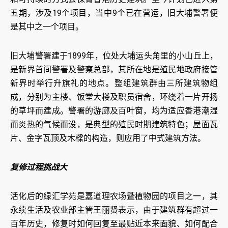
五期，涉及19个项目，当中9个已在营运，旧大埔警署便
是其中之一个项目。
旧大埔警署建于1899年，位处大埔运头角里的小山丘上，
是新界首间警署及警察总部，其所在地是殖民地政府接管
新界时举行升旗礼的地点。整组建筑群由三所建筑物组
成，分别为主楼、饭堂大楼及职员宿舍，环绕着一片开扬
的草坪而建成。警署的游廊及百叶窗，均为适应香港潮湿
而炎热的气候而设，是典型的殖民时期建筑特色；屋面瓦
片、金字瓦顶及木樑的构造，则应用了中式建筑方法。
复修过程挑战大
活化后的绿汇学苑是嘉道理农场暨植物园的项目之一，其
永续生活及农业部主管王丽贤表示，由于建筑群有超过一
百年历史，修复时如何回复至最贴近本来面貌、如何配合