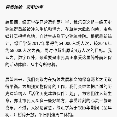
另类体验 吸引访客
转眼间，绿汇学苑已营运约两年半，我乐见这组一级历史
建筑群重新被注入生机和活力，花草树木欣欣向荣，虫鸟
蝶蛙觅得栖息地，自然生态及历史建筑共融。根据最新统
计，绿汇学苑2017年录得约64 000入场人次，较2016年
约58 000人次为高，同时也超出原定4万人次的目标。我
认为，数字以外，最重要是市民真正享受这里简朴而环保
的活动体验，从中有所得着。
展望未来，我们会致力在持续发展和文物保育两者之间取
得平衡。为加强文物保育的工作，我们会继续把合适的历
史建筑纳入「活化历史建筑伙伴计划」，为它们注入新生
命，亦让市民大众多一些好地方，享受片刻的心灵平静与
喜乐。不过，大家请留意，绿汇学苑于农历年期间（至年
初四）暂停开放，平日则逢周二休馆。