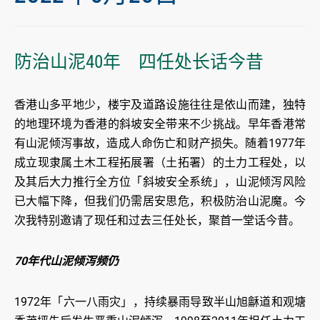
防治山泥40年 四任处长话今昔
香港山多平地少，楼宇及道路设施往往是依山而建，独特
的地理环境为香港的斜坡安全带来不少挑战。早年香港常
有山泥倾泻事故，造成人命伤亡和财产损失。随着1977年
成立现隶属土木工程拓展署（土拓署）的土力工程处，以
及其后大力推行全方位「斜坡安全系统」，山泥倾泻风险
已大幅下降，但我们仍需居安思危，积极防治山泥魔。今
次我特别邀请了现任和过去三任处长，聚首一堂话今昔。
70年代山泥倾泻频仍
1972年「六一八雨灾」，持续暴雨导致半山旭龢道和观塘