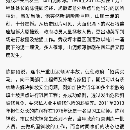
秀茂坪先后发生严重山泥倾泻。1998至2011年担任土力工
程处处长的陈健硕忆述，旭龢道意外地点与他当时的居所
相近，事发当晚，他突然听到隆隆巨响，山崩土淹的一
刻，十分震撼。从历史图片可见，大面积塌下的泥石将整
座旭龢大厦摧毁，政府动员大量拯救人员，更出动英军到
场进行救援及挖掘工作。秀茂坪木屋区则遭数以吨计一涌
而下的泥土埋没，多人罹难。山泥倾泻惨剧在四年后又再
度发生。
陈健硕说，连串严重山泥倾泻事故，促使政府「招兵买
马」，向不同部门工程师及外地专家招手，期望可以有系
统地去解决斜坡安全问题，例如加快为当年30多个松散的
填土坡黑点进行巩固工程；亦成功修例，透过发出危险斜
坡修葺令，要求私人业主维修危险的斜坡等。2011至2013
年担任处长的陈润祥在1976年还是一名见习工程师。陈润
祥说，市民对灾祸频生感到不安，当年政府特意训练一批
人员，去做巩固斜坡的工作，而当时同事们的决心也很