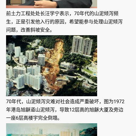
前土力工程处处长汪学宁表示，70年代的山泥倾泻频
生，正是引发他入行的原因，希望能参与处理山泥倾泻
问题，改善斜坡安全。
70年代，山泥倾泻灾难对社会造成严重破坏，图为1972
年港岛旭龢道山泥倾泻，导致12层高的旭龢大厦及旁边
一座6层高楼宇完全倒塌。