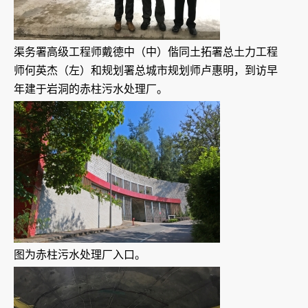
渠务署高级工程师戴德中（中）偕同土拓署总土力工程
师何英杰（左）和规划署总城市规划师卢惠明，到访早
年建于岩洞的赤柱污水处理厂。
图为赤柱污水处理厂入口。