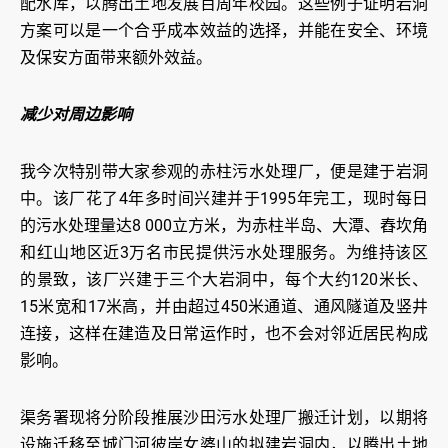
配水库，以腾出土地发展百周年校园。这些例子证明岩洞
方案可以是一个合乎成本效益的选择，并能在安全、环境
及保安方面带来额外效益。
减少对周边影响
我今次特别带大家参观的赤柱污水处理厂，便是建于岩洞
中。该厂花了4年多时间兴建并于1995年完工，现时每日
的污水处理量达8 000立方米，为赤柱半岛、大潭、舂坎角
和红山地区近3万名市民提供污水处理服务。为维持该区
的景致，该厂兴建于三个大岩洞中，每个大约120米长、
15米宽和17米高，并由超过450米通道、通风隧道及竖井
连接，这样在建造及日常运作时，也不会对邻近居民构成
影响。
渠务署现将分阶段推展沙田污水处理厂搬迁计划，以期将
设施迁移至城门河彼岸女婆山的拟建岩洞内，以腾出土地