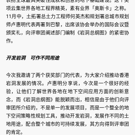
表扬全球最具突破性成就和创意的地下基础建设。这个奖
项云集世界各地工程界精英，素有业界「奥斯卡」之称。
11月中，土拓署总土力工程师何英杰和规划署总城市规划
师卢惠明代表两署到巴黎，出席该协会举办的国际会议暨
颁奖礼，向评审团阐述部门编制《岩洞总纲图》的紧密协
作。
开发岩洞 可作不同用途
今次我邀请了两个获奖部门的代表，为大家介绍推动香港
岩洞发展的情况。卢惠明分享说，今次是一个很好的经
验，让他们了解世界各地在地下空间应用方面的创新意
念，而《岩洞总纲图》能脱颖而出，相信是由于他们向评
审团所介绍的，不是单一的发展项目，而是一个整全的地
下空间策略性规划工具，推动开发岩洞，发展作不同的土
地用途，配合整个城市的可持续发展，其方向得到评审团
的肯定。