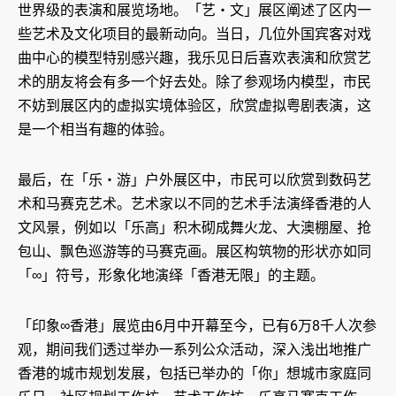
世界级的表演和展览场地。「艺‧文」展区阐述了区内一
些艺术及文化项目的最新动向。当日，几位外国宾客对戏
曲中心的模型特别感兴趣，我乐见日后喜欢表演和欣赏艺
术的朋友将会有多一个好去处。除了参观场内模型，市民
不妨到展区内的虚拟实境体验区，欣赏虚拟粤剧表演，这
是一个相当有趣的体验。
最后，在「乐‧游」户外展区中，市民可以欣赏到数码艺
术和马赛克艺术。艺术家以不同的艺术手法演绎香港的人
文风景，例如以「乐高」积木砌成舞火龙、大澳棚屋、抢
包山、飘色巡游等的马赛克画。展区构筑物的形状亦如同
「∞」符号，形象化地演绎「香港无限」的主题。
「印象∞香港」展览由6月中开幕至今，已有6万8千人次参
观，期间我们透过举办一系列公众活动，深入浅出地推广
香港的城市规划发展，包括已举办的「你」想城市家庭同