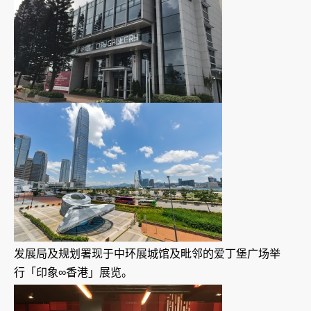
发展局及规划署现于中环展城馆及毗邻的爱丁堡广场举
行「印象∞香港」展览。