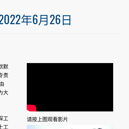
22年6月26日
默默
专责
由
为大
探工
请按上图观看影片
土工