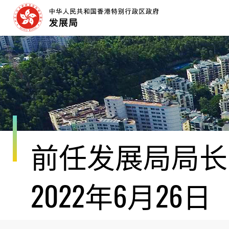
跳
至
内
容
开
始
前任发展局局长黄
2022年6月26日