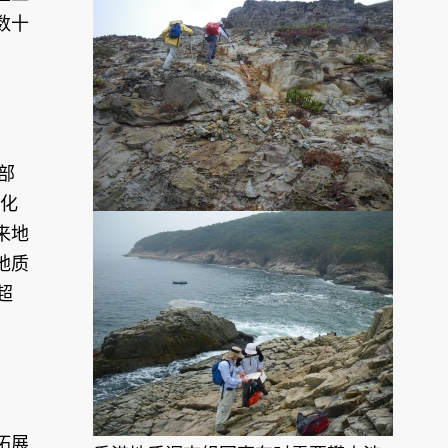
数十
部
风化
来地
地质
超
拓展