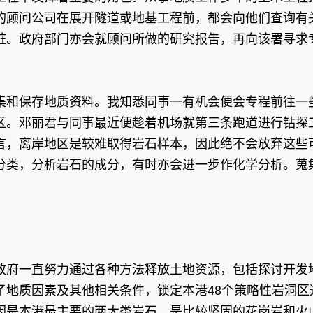
的顾问公司在展开隧道或地基工程前，都会向他们查询有
桩。政府部门亦会就顾问所做的研究报告，再向该署寻求
集和保存地质资料。我知悉同事一有机会便会专程前往一
区。邓丽君与同事最近便趁着机场就第三条跑道进行钻探
言，离岸地区是较难取得岩石样本，因此绝不会放弃这些
分类，分析岩石的成分，有时亦会进一步作化学分析。蒐
政府一直努力通过各种方法释放土地资源，包括探讨开发
了地质因素及其他相关条件，锁定本港48个策略性岩洞区
因是本港最主要的两大类岩石，是比较坚固的花岗岩和火