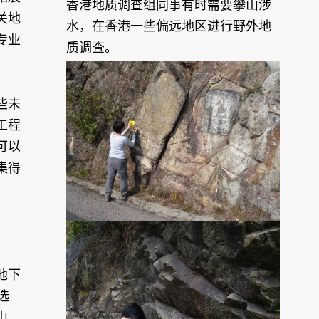
香港地质调查组同事有时需要攀山涉
关地
水，在香港一些偏远地区进行野外地
专业
质调查。
些未
工程
可以
集得
地下
选
山