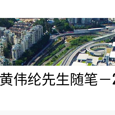
伟纶先生随笔－20