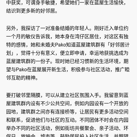
中获奖，可谓身手敏捷，希望她们一家在蓝屋生活愉快，
结识到更多新的好邻居。
另外，我探访了一对准备结婚的年轻人。刚好迁入单位约
一个月的敏仪告诉我，她本身在湾仔区居住，对这区有独
特的感情，她和未婚夫Pako知道蓝屋建筑群有「好邻居计
划」，觉得十分有意义，便立即申请，幸运地获挑选成为
蓝屋建筑群的一份子。现时她已经习惯新的生活环境，期
望与Pako在蓝屋展开新生活，积极参与社区活动，推广睦
邻互助的精神。
要打破邻里隔膜，可以从建立社区氛围入手。我留意到蓝
屋建筑群内设有不少公共空间，例如内园设有一个开放的
园地，建筑群之间亦有连接桥等，让居民有更多活动空间
和联系，促进他们与社区的互动。不同团体不时会在内园
举办不同的社区活动，例如街坊共餐聚会、亲子活动、环
保日、放映会、墟市等，鼓励居民投入社区生活，并期望