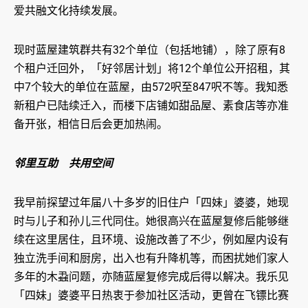
爱共融文化持续发展。
现时蓝屋建筑群共有32个单位（包括地铺），除了原有8
个租户迁回外，「好邻居计划」将12个单位公开招租，其
中7个较大的单位在蓝屋，由572呎至847呎不等。我知悉
新租户已陆续迁入，而楼下店铺如甜品屋、素食店等亦准
备开张，相信日后会更加热闹。
邻里互助 共用空间
我早前探望过年届八十多岁的旧住户「四妹」婆婆，她现
时与儿子和孙儿三代同住。她很高兴在蓝屋复修后能够继
续在这里居住，且环境、设施改善了不少，例如屋内设有
独立洗手间和厨房，出入也有升降机等，而困扰她们家人
多年的木蝨问题，亦随蓝屋复修完成后得以解决。我乐见
「四妹」婆婆平日热衷于参加社区活动，更曾在飞镖比赛