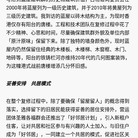
2000年将蓝屋列为一级历史建筑，并于2010年将黄屋列为
三级历史建筑。我到访的蓝屋以砖木结构为主，为现时香
港仅存有阳台的唐楼。工程和技术团队在复修过程中花了
不少精神、心思和时间，尽量确保建筑群外貌及单位内部
「原汁原味」保留下来。除了独特的墙身颜色外，现时蓝
屋内仍然保留住经典的木楼板、木楼梯、木窗框、木门、
地砖等，阳台的铁铸栏河亦维持20年代的几何图案装饰，
为这幢港式战前唐楼增添几分怀旧感。
妥善安排 共居模式
在整个复修过程中，除了要确保「留屋留人」的概念得到
落实，选择留下的旧居民能获得妥善的居住安排外，营运
团体圣雅各福群会还推出了「好邻居计划」，引入新租户
住客，让对共居和社区参与有兴趣的人士加入，与旧住户
成为「好邻居」，一同建立一个共居的模式，促进社区关