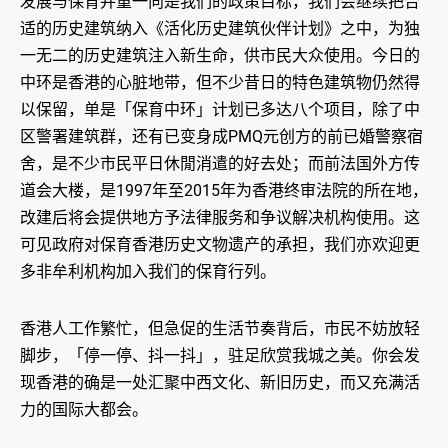
发展与保育并重一向是我们的政策目标，我们会继续把合
适的历史建筑纳入《活化历史建筑伙伴计划》之中，为独
一无二的历史建筑注入新生命，供市民大众使用。今日的
中环是香港的心脏地带，但不少昔日的特色建筑物仍然得
以保留，单是「保育中环」计划已多达八个项目，除了中
区警署建筑群，还有已变身成PMQ元创方的前已婚警察宿
舍，是不少市民平日休閒消遣的好去处；而前法国外方传
道会大楼，是1997年至2015年为香港终审法院的所在地，
改建后将会提供地方予法律服务和争议解决机构使用。这
可见政府对保育香港历史文物遗产的承担，我们亦欢迎更
多非牟利机构加入我们的保育行列。
香港人工作繁忙，但急促的生活节奏背后，市民不妨放轻
脚步，「停一停、抖一抖」，驻足欣赏我城之美。你会发
现香港的确是一处汇聚中西文化、新旧历史，而又充满活
力的国际大都会。