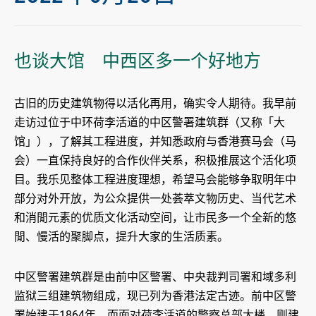
也谈大馆 中西区多一个好地方
古旧的历史建筑物得以活化再用，确实令人期待。我早前
走访过位于中环荷李活道的中区警署建筑群（又称「大
馆」），了解其工程进度，并知悉政府与香港赛马会（马
会）一直保持良好的合作伙伴关系，积极推展这个活化项
目。我乐见整体工程进度理想，希望马会能够争取明年中
部分对外开放，为公众提供一处荟萃文物历史、当代艺术
和消閒元素的优质文化活动空间，让市民多一个全新的悠
閒、慢活的聚脚点，提升大家的生活质素。
中区警署建筑群是由前中区警署、中央裁判司署和域多利
监狱三组建筑物组成，现已列为香港法定古迹。前中区警
署始建于1864年，而面对荷李活道的警察总部大楼，则建