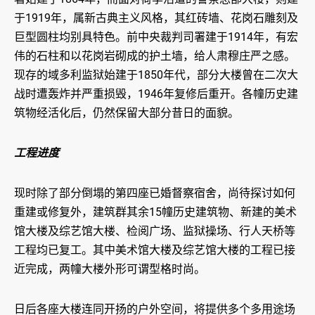
于1919年，属新古典主义风格，其红砖墙、花岗石雕刻及
巨型圆柱均别具特色。前中央裁判司署建于1914年，有宏
伟的石柱和以花岗岩砌成的护土墙，给人肃穆庄严之感。
现存的域多利监狱始建于1850年代，部分大楼曾在二次大
战时遭轰炸并严重损毁，1946年复修后重开。各幢历史建
筑物经活化后，仍然保留大部分昔日的面貌。
工程进度
现时除了部分倒塌的第四座已婚督察宿舍，尚待探讨如何
重建或修复外，建筑群其余15幢历史建筑物、新建的美术
馆大楼及综艺馆大楼、检阅广场、监狱操场、行人天桥等
工程均已复工。其中美术馆大楼及综艺馆大楼的工程已接
近完成，两幢大楼外形可谓型格时尚。
日后各座大楼连同开扬的户外空间，将提供多个多用途场