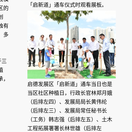
「启新道」通车仪式时观看展板。
区的
创
独有
，多
于三
植
承，
启德发展区「启新道」通车当日也是
当区社区种植日，行政长官林郑月娥
（后排左四）、发展局局长黄伟纶
（后排左三）、发展局常任秘书长
（工务）韩志强（后排左五）、土木
工程拓展署署长林世雄（后排左