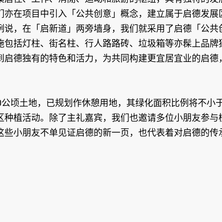
们亦在项目中引入「公共创意」概念，建立属于启德发展
例说，在「启新道」两旁墙身，我们就采用了启德「公共
施包括灯柱、街名柱、行人路路砖、垃圾箱等亦髹上品牌
到启德独有的特色和活力，为共同构建更宜居宜业的启德
0公顷土地，已规划作休憩用地，其绿化面积比例将不小
区种植活动。除了主礼嘉宾，我们也邀请多位小朋友参与
这些小朋友不单见证启德的新一页，也代表着对启德的传