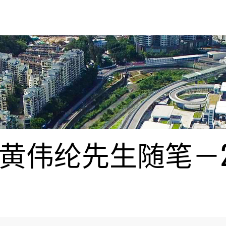
伟纶先生随笔－20