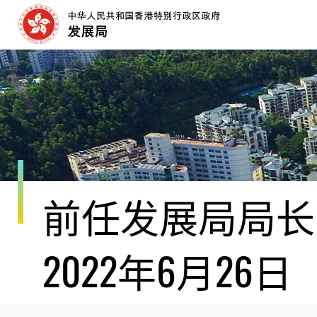
跳
至
内
容
开
始
前任发展局局长黄
2022年6月26日