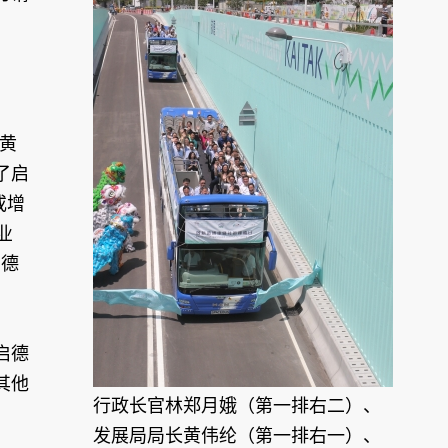
黄
了启
或增
业
启德
启德
其他
行政长官林郑月娥（第一排右二）、
发展局局长黄伟纶（第一排右一）、