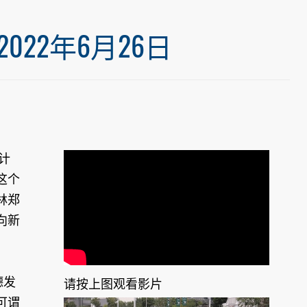
22年6月26日
计
这个
林郑
向新
德发
请按上图观看影片
可谓