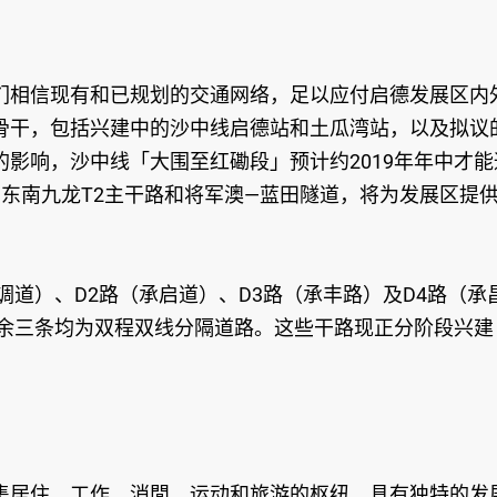
们相信现有和已规划的交通网络，足以应付启德发展区内
骨干，包括兴建中的沙中线启德站和土瓜湾站，以及拟议
影响，沙中线「大围至红磡段」预计约2019年年中才能
东南九龙T2主干路和将军澳—蓝田隧道，将为发展区提
调道）、D2路（承启道）、D3路（承丰路）及D4路（承
其余三条均为双程双线分隔道路。这些干路现正分阶段兴建
集居住、工作、消閒、运动和旅游的枢纽，具有独特的发