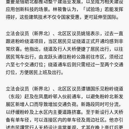
重要是借助北都推动整个建造业发展，以至成为相关建设
应用创新科技的场景。林筱鲁认为，「试验场」若能发挥
得好，这些建筑技术不仅令国家受惠，更可延伸至国际。
立法会议员（新界北）、北区区议员姚铭表示，过去一直
跟进粉岭绕道项目，当区居民见证绕道正式开通均感到非
常欣喜。他指出，绕道及行人天桥便捷了居民出行，以往
居民驾车出行，由龙跃头通往粉岭公路前往市区，须经过
六至七个交通灯位；绕道通车后则只需经过一至两个交通
灯位，方便居民上班及出行。
立法会议员（新界北）、北区区议员谭镇国乐见粉岭绕道
（东段）赶及在凤凰岭邨入伙前通车，以避免粉岭北新发
展区新增人口而导致增加交通负荷。新路段同时可分流，
以纾缓粉岭及上水区内主要道路挤塞。至于新设行人天桥
备有单车径，可以连接区内的单车径及周边社区。他亦引
述市民讚赏行人天桥设计非常美观，尤其在晚上亮灯后更