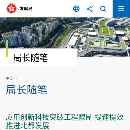
跳
至
内
容
开
始
局长随笔
主页
局长随笔
应用创新科技突破工程限制 提速提效
推进北都发展