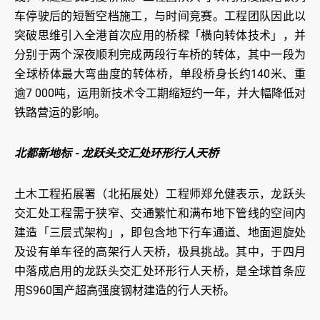
车停驶后的短暂空档施工，与时间竞赛。工程团队因此以
突破思维引入全港首次应用的桥樑「横向转体技术」，并
分别于两个深夜顺利完成两段行车桥的转体，其中一段为
全球桥体最大弯曲度的转体桥，单段桥身长约140米、重
逾7 000吨，运用新技术令工期缩短约一年，并大幅降低对
铁路营运的影响。
北都新地标 - 龙跃头交汇处环形行人天桥
土木工程拓展署（北拓展处）工程师郑允健表示，龙跃头
交汇处工程需于狭窄、交通繁忙和满布地下管线的空间内
建造「三层式架构」，即包含地下行车通道、地面迴旋处
及设有单车径的高架行人天桥，极具挑战。其中，于四月
中落成启用的龙跃头交汇处环形行人天桥，是全球首条应
用S960国产超高强度钢材建造的行人天桥。