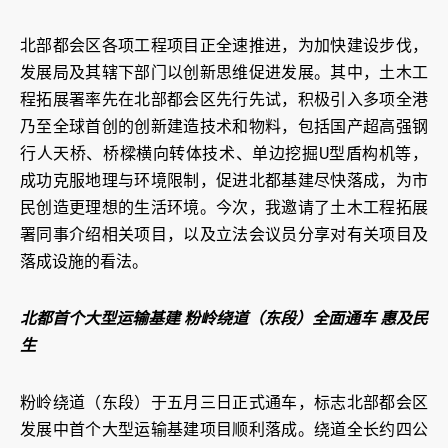
北部都会区各项工程项目正全速推进，为加快建设步伐，
发展局及其辖下部门以创新思维促进发展。其中，土木工
程拓展署率先在北部都会区先行先试，积极引入多项全港
乃至全球首创的创新建造技术和物料，包括国产超高强钢
行人天桥、桥樑横向转体技术、单边挖掘U型盾构机等，
成功克服地理与环境限制，促进北都基建尽快落成，为市
民创造更理想的生活环境。今次，我邀请了土木工程拓展
署同事介绍相关项目，以及立法会议员分享对有关项目及
落成设施的看法。
北都首个大型运输基建 粉岭绕道（东段）全面通车 惠及民
生
粉岭绕道（东段）于五月三日正式通车，标志北部都会区
发展中首个大型运输基建项目顺利落成。绕道全长约四公