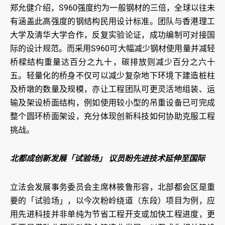
郑允健介绍，S960强度约为一般钢材的三倍，全球以往未
有涵盖此高强度的钢结构民用设计标准。团队与香港理工
大学及清华大学合作，反复实验论证，成功编制可对接国
际的设计规范。而采用S960可大幅减少钢材使用量并减轻
桥樑结构重量达百分之九十，碳排放则减少百分之六十
五。轻量化的桥身不仅可以减少复杂地下环境下建造桩柱
及桥墩的数量及规模，亦让工程团队可更灵活地组装、运
输及架设桥面结构，例如使用较小型的吊重设备已可完成
整个圆环桥面架设，充分体现创新科技如何协助克服工程
挑战。
北都成创新发展「试验场」 议员盼先进技术延伸至国际
立法会发展事务委员会主席林筱鲁形容，北部都会区是重
要的「试验场」，以今次粉岭绕道（东段）项目为例，应
用先进科技并非单纯为节省工程开支或加快工程进度，更