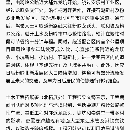
里，由粉岭公路近大埔九龙坑开始，绕过安乐村工业区，
经过龙跃头交汇处，沿梧桐河畔延伸，连接石湖新村及粉
岭北新发展区，成为连接北区与市区的重要通道。通车
后，驾驶人士可取道新路线来往粉岭龙跃头、联和墟及粉
岭公路，避开上水及粉岭市中心繁忙路段，预计在繁忙时
段可节省约十分钟车程。同时，绕道配合区内首个公屋项
目凤凰岭邨今年陆续落成入伙，亦直接连系附近的龙跃
头、小坑新村、小坑村、石湖新村，进一步完善区内的道
路网络，体现「基建先行」及「城乡共融」。此外，因应
日后粉岭北新发展区人口陆续增加，绕道可有效分流新发
展区未来的交通，及早为日后居民的便捷通行作好准备。
土木工程拓展署（北拓展处）工程师梁文懿表示，工程期
间团队面对多项地理与环境限制，包括要避开粉岭公路繁
忙车流；减低工程对邻近龙跃头、塘坑和崇谦堂一带乡村
的影响，更需要跨越现有地面大型东江水管及港铁东铁
线，以建造长跨度桥樑。工程团队只可以利用凌晨港铁列