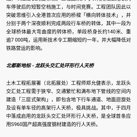
车停驶后的短暂空档施工，与时间竞赛。工程团队因此以
突破思维引入全港首次应用的桥樑「横向转体技术」，并
分别于两个深夜顺利完成两段行车桥的转体，其中一段为
全球桥体最大弯曲度的转体桥，单段桥身长约140米、重
逾7 000吨，运用新技术令工期缩短约一年，并大幅降低对
铁路营运的影响。
北都新地标 - 龙跃头交汇处环形行人天桥
土木工程拓展署（北拓展处）工程师郑允健表示，龙跃头
交汇处工程需于狭窄、交通繁忙和满布地下管线的空间内
建造「三层式架构」，即包含地下行车通道、地面迴旋处
及设有单车径的高架行人天桥，极具挑战。其中，于四月
中落成启用的龙跃头交汇处环形行人天桥，是全球首条应
用S960国产超高强度钢材建造的行人天桥。