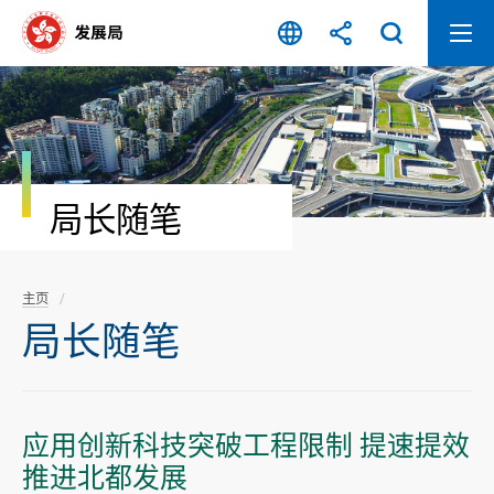
跳
至
内
容
开
始
局长随笔
主页
局长随笔
应用创新科技突破工程限制 提速提效
推进北都发展