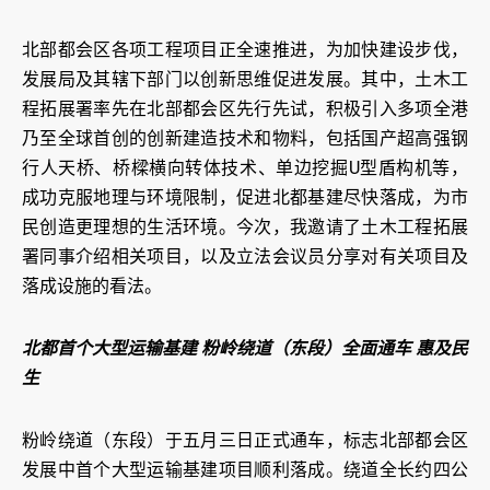
北部都会区各项工程项目正全速推进，为加快建设步伐，
发展局及其辖下部门以创新思维促进发展。其中，土木工
程拓展署率先在北部都会区先行先试，积极引入多项全港
乃至全球首创的创新建造技术和物料，包括国产超高强钢
行人天桥、桥樑横向转体技术、单边挖掘U型盾构机等，
成功克服地理与环境限制，促进北都基建尽快落成，为市
民创造更理想的生活环境。今次，我邀请了土木工程拓展
署同事介绍相关项目，以及立法会议员分享对有关项目及
落成设施的看法。
北都首个大型运输基建 粉岭绕道（东段）全面通车 惠及民
生
粉岭绕道（东段）于五月三日正式通车，标志北部都会区
发展中首个大型运输基建项目顺利落成。绕道全长约四公