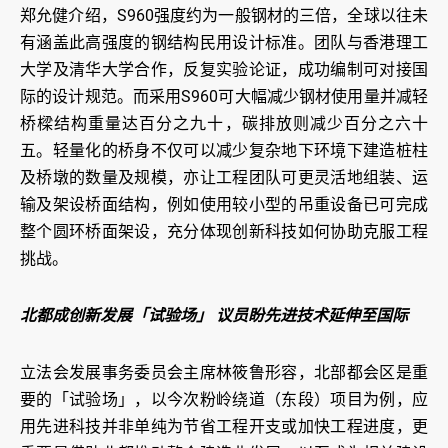
郑允健介绍，S960强度约为一般钢材的三倍，全球以往未
有涵盖此高强度的钢结构民用设计标准。团队与香港理工
大学及清华大学合作，反复实验论证，成功编制可对接国
际的设计规范。而采用S960可大幅减少钢材使用量并减轻
桥樑结构重量达百分之九十，碳排放则减少百分之六十
五。轻量化的桥身不仅可以减少复杂地下环境下建造桩柱
及桥墩的数量及规模，亦让工程团队可更灵活地组装、运
输及架设桥面结构，例如使用较小型的吊重设备已可完成
整个圆环桥面架设，充分体现创新科技如何协助克服工程
挑战。
北都成创新发展「试验场」 议员盼先进技术延伸至国际
立法会发展事务委员会主席林筱鲁形容，北部都会区是重
要的「试验场」，以今次粉岭绕道（东段）项目为例，应
用先进科技并非单纯为节省工程开支或加快工程进度，更