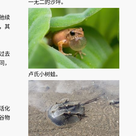
一无二的沙坪。
他续
，其
过去
同，
卢氏小树蛙。
活化
谷物