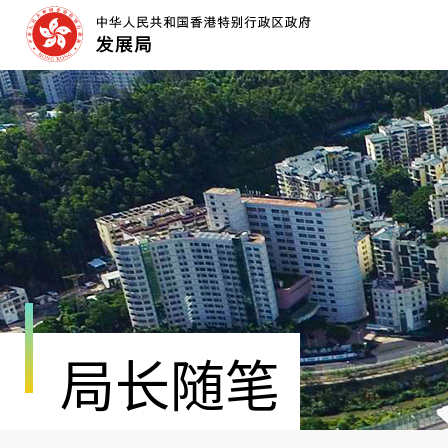
跳
至
内
容
开
始
局长随笔