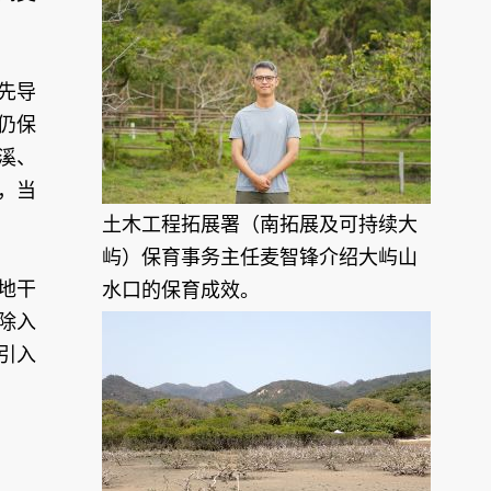
先导
仍保
溪、
，当
土木工程拓展署（南拓展及可持续大
屿）保育事务主任麦智锋介绍大屿山
地干
水口的保育成效。
除入
引入