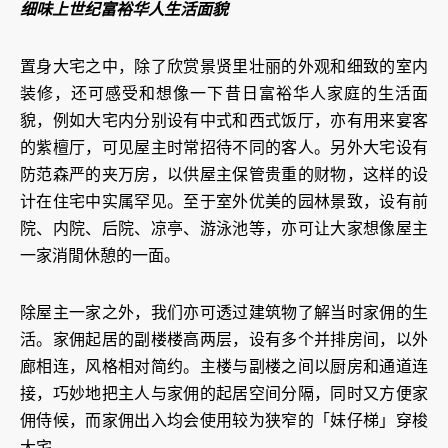
细味上世纪富裕华人生活面貌
置身大宅之中，除了欣赏景贤里壮丽的外观和细致的室内
装修，还可感受和想像一下昔日富裕华人家庭的生活面
貌，例如大宅内分别设有中式和西式饭厅，亦有用来宴客
的紫檀厅，可见屋主时常招待不同的客人。另外大宅设有
防范森严的夹万房，以供屋主保管贵重的财物，这样的设
计在住宅中实属罕见。至于室外优美的园林景致，设有前
院、内院、后院、凉亭、游泳池等，亦可让大家想像屋主
一家消閒休憩的一面。
除屋主一家之外，我们亦可透过建筑物了解当时家佣的生
活。家佣起居的副楼楼高两层，设有多个并排房间，以外
廊相连，风格相对简约。主楼与副楼之间以厨房和通道连
接，巧妙地把主人与家佣的起居空间分隔，同时又方便家
佣侍候，而家佣出入均会使用较为狭窄的「妹仔梯」穿梭
大宅。