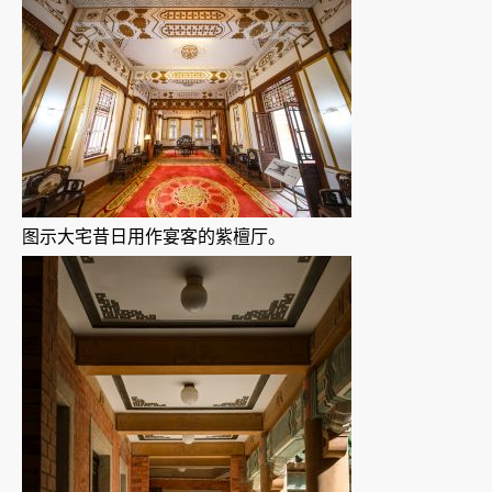
图示大宅昔日用作宴客的紫檀厅。