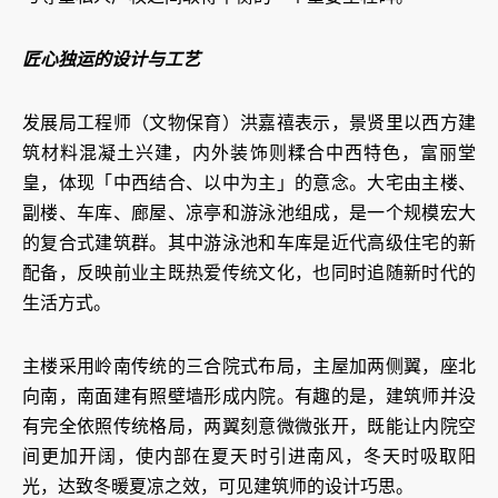
匠心独运的设计与工艺
发展局工程师（文物保育）洪嘉禧表示，景贤里以西方建
筑材料混凝土兴建，内外装饰则糅合中西特色，富丽堂
皇，体现「中西结合、以中为主」的意念。大宅由主楼、
副楼、车库、廊屋、凉亭和游泳池组成，是一个规模宏大
的复合式建筑群。其中游泳池和车库是近代高级住宅的新
配备，反映前业主既热爱传统文化，也同时追随新时代的
生活方式。
主楼采用岭南传统的三合院式布局，主屋加两侧翼，座北
向南，南面建有照壁墙形成内院。有趣的是，建筑师并没
有完全依照传统格局，两翼刻意微微张开，既能让内院空
间更加开阔，使内部在夏天时引进南风，冬天时吸取阳
光，达致冬暖夏凉之效，可见建筑师的设计巧思。