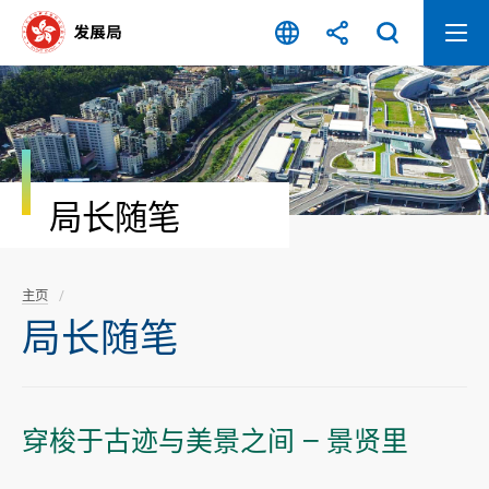
跳
至
内
容
开
始
局长随笔
主页
局长随笔
穿梭于古迹与美景之间 — 景贤里