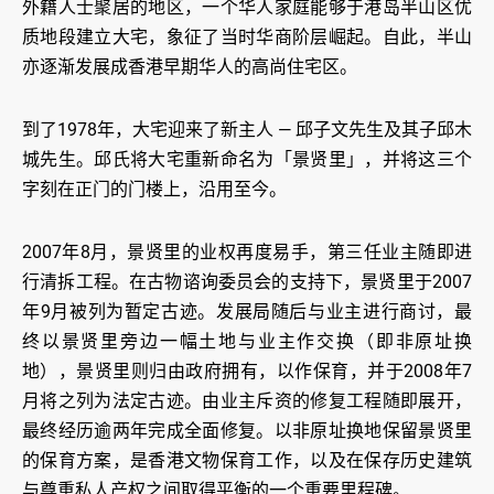
外籍人士聚居的地区，一个华人家庭能够于港岛半山区优
质地段建立大宅，象征了当时华商阶层崛起。自此，半山
亦逐渐发展成香港早期华人的高尚住宅区。
到了1978年，大宅迎来了新主人 — 邱子文先生及其子邱木
城先生。邱氏将大宅重新命名为「景贤里」，并将这三个
字刻在正门的门楼上，沿用至今。
2007年8月，景贤里的业权再度易手，第三任业主随即进
行清拆工程。在古物谘询委员会的支持下，景贤里于2007
年9月被列为暂定古迹。发展局随后与业主进行商讨，最
终以景贤里旁边一幅土地与业主作交换（即非原址换
地），景贤里则归由政府拥有，以作保育，并于2008年7
月将之列为法定古迹。由业主斥资的修复工程随即展开，
最终经历逾两年完成全面修复。以非原址换地保留景贤里
的保育方案，是香港文物保育工作，以及在保存历史建筑
与尊重私人产权之间取得平衡的一个重要里程碑。