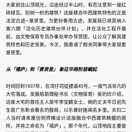
大家前往山顶观光，沿途经过半山时，有否注意到一座红
砖绿瓦、别树一帜的建筑？这座糅合中西建筑特色的正是
法定古迹—景贤里。为更好善用古迹，发展局已将其纳入
第六期「活化历史建筑伙伴计划」，并在活化工程开展
前，由文物保育专员办事处举办导赏团，让公众了解其建
筑特色和历史背景。今次，我邀请了相关同事带大家探索
景贤里。
从「禧庐」到「景贤里」 象征华商阶层崛起
时间回到1937年，在湾仔司徒拔道45号，一座气派非凡的
大宅落成。发展局助理秘书长（文物保育）吴的欣介绍，
这座大宅的首任主人是岑李宝麟女士，她的丈夫岑日初先
生是广东新会着名的殷商，以乐善好施闻名乡里。夫妇二
人当时请来厘份则师楼设计这座融合中西建筑精髓的居
所，并将之命名为「禧庐」。那个年代，山顶地段主要是