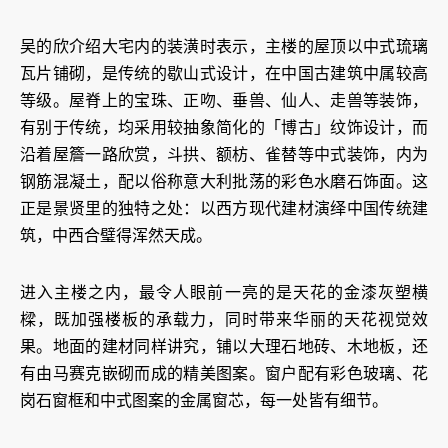
吴的欣介绍大宅内的装潢时表示，主楼的屋顶以中式琉璃
瓦片铺砌，是传统的歇山式设计，在中国古建筑中属较高
等级。屋脊上的宝珠、正吻、垂兽、仙人、走兽等装饰，
有别于传统，均采用较抽象简化的「博古」纹饰设计，而
沿着屋簷一路欣赏，斗拱、额枋、雀替等中式装饰，内为
钢筋混凝土，配以俗称意大利批荡的彩色水磨石饰面。这
正是景贤里的独特之处：以西方现代建材演绎中国传统建
筑，中西合璧得浑然天成。
进入主楼之内，最令人眼前一亮的是天花的金漆灰塑横
樑，既加强楼板的承载力，同时带来华丽的天花视觉效
果。地面的建材同样讲究，铺以大理石地砖、木地板，还
有由马赛克嵌砌而成的精美图案。窗户配有彩色玻璃、花
岗石窗框和中式图案的金属窗芯，每一处皆有细节。