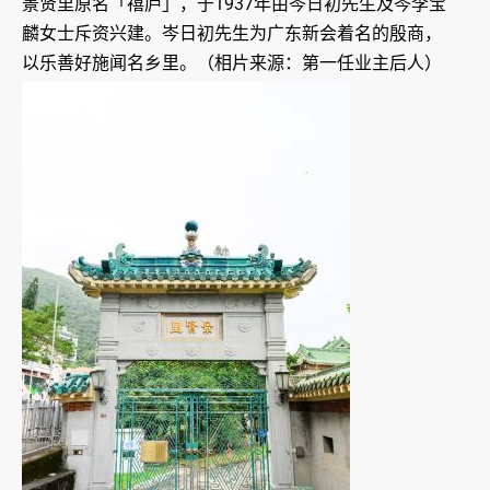
景贤里原名「禧庐」，于1937年由岑日初先生及岑李宝
麟女士斥资兴建。岑日初先生为广东新会着名的殷商，
以乐善好施闻名乡里。（相片来源：第一任业主后人）