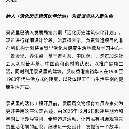
纳入「活化历史建筑伙伴计划」 为景贤里注入新生命
景贤里已纳入发展局第六期「活化历史建筑伙伴计划」，
现正进行详细设计阶段。洪嘉禧表示，负责营运项目的非
牟利机构计划将景贤里活化为健康生活地标及学习中心—
「景贤里．养生殿－基于普洱茶、中医药」，透过加深社
会大众对普洱茶、中医药和药材的认识，以推广健康生
活，同时利用景贤里的建筑，反映香港富裕华人在1930至
1980年代生活方式的转变，以及体现工作与生活平衡的健
康生活方式。
景贤里的活化工程开展前，发展局文物保育专员办事处为
更好善用这座法定古迹，由2025年12月6日起逢星期六和
星期日举办导赏团，希望透过活动，让市民有机会观赏景
贤里活化前的面貌，细味每一处设计，发掘每一个故事，