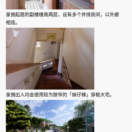
家佣起居的副楼楼高两层，设有多个并排房间，以外廊
相连。
家佣出入均会使用较为狭窄的「妹仔梯」穿梭大宅。