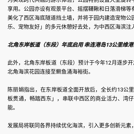
享用。公园亦设有观景平台、摇摆韆鞦和日落滑梯等
美化了西区海底隧道挡土墙，并将于园内建造宠物公
乐、宠物友好」的多元休憩好去处，为中西区海滨注
北角东岸板道（东段）年底启用 串连港岛13公里维港
此外，北角东岸板道（东段）预计于今年12月逐步开
北角海滨花园连接至鲗鱼涌海裕街。
陈丽娟指出，在东岸板道全面开放后，全长约13公
板贯通，畅踏西东」，串联中西区的商业活力、湾仔
能。
发展局将联同各界持续优化海滨，引入更多创新元素