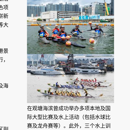
色项
崭新
等大
港景
行，
及海
在观塘海滨曾成功举办多项本地及国
际大型比赛及水上活动（包括水球比
赛及龙舟赛等）。此外，三个水上训
区副