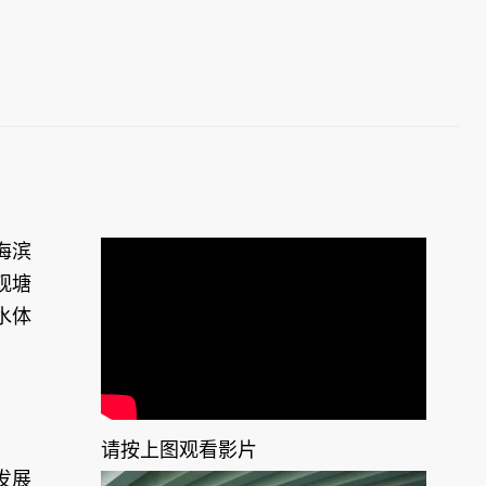
海滨
观塘
水体
请按上图观看影片
发展