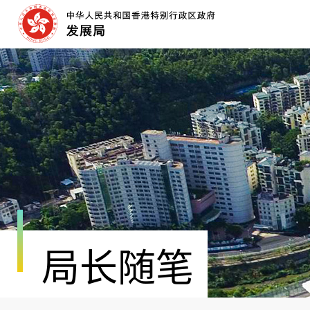
跳
至
内
容
开
始
局长随笔