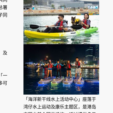
总署
子同
）及
「一
多可
「海洋新干线水上活动中心」座落于
湾仔水上运动及康乐主题区，是港岛