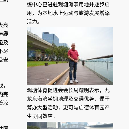
练中心已进驻观塘海滨用地并逐步启
用，为本地水上运动与旅游发展增添
活力。
大亮
与缓
垫及
下尽
及安
戏，
观塘体育促进会会长周耀明表示，九
内完
龙东海滨坐拥地理及交通优势，便于
着凉
筹办大型活动，更可与启德体育园产
生协同效应。
共同