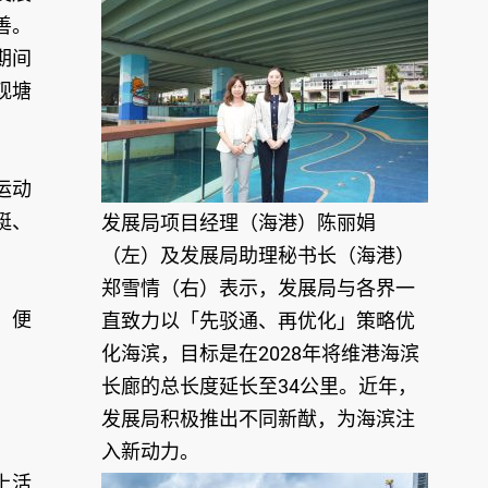
善。
期间
观塘
运动
艇、
发展局项目经理（海港）陈丽娟
（左）及发展局助理秘书长（海港）
郑雪情（右）表示，发展局与各界一
，便
直致力以「先驳通、再优化」策略优
化海滨，目标是在2028年将维港海滨
长廊的总长度延长至34公里。近年，
发展局积极推出不同新猷，为海滨注
入新动力。
上活