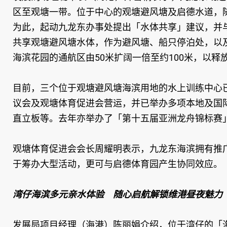
区至观塘一带。位于中心的观塘避风塘及启德水道，
为此，起动九龙东办事处提出「水体共享」建议，并
共享观塘避风塘水体，作为避风塘、船只停泊处，以
海滨花园的通航区由50米扩阔一倍至约100米，以
目前，三个位于观塘避风塘海滨用地的水上训练中心
议会及观塘体育促进会营运，并已举办多项本地及国
直立板等。去年亦举办了「第十五届亚洲龙舟锦标赛
观塘体育促进会会长周耀明表示，九龙东海滨拥有推
于筹办大型活动，更可与启德体育园产生协同效应。
湾仔海滨多元亲水体验 随心启航解锁维港昼夜魅力
发展局项目经理（海港）陈丽娟介绍，位于湾仔的「