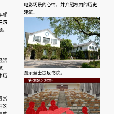
电影场景的心情，并介绍校内的历史
建筑。
年领
建筑
题。
经活
筑，
图示圣士提反书院。
事历
导赏
在这
厚的