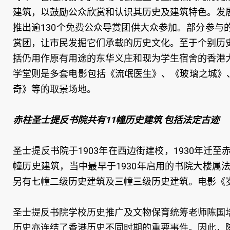
建筑，以鼓励公众欣赏和认识其历史及建筑特色。发
推出逾130个免费公众导赏团供大众参加。部分参
赏团，让市民发掘它们承载的历史文化。至于个别历
括仍用作原有用途的东华义庄和现为学生宿舍的香港
学堂则是多套电影包括《流氓医生》、《玻璃之城》
奇》等的取景场地。
赤柱圣士提反书院共有11幢历史建筑 包括法定古迹
圣士提反书院于1903年在西边街建校，1930年迁
幢历史建筑，当中最早于1930年启用的书院大楼
另有七幢二级历史建筑及三幢三级历史建筑。电影《
圣士提反书院学校历史推广及文物保育统筹老师陈国
历史亦连结了香港历史不同时期的重要事件。因此，