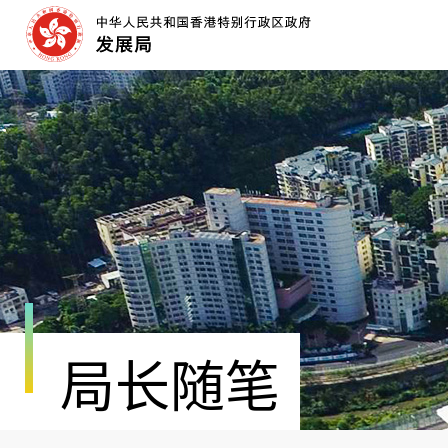
跳
至
内
容
开
始
局长随笔