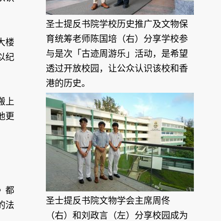
圣士提反书院学校历史推广及文物保
育统筹老师陈国培（右）分享学校参
大楼
与是次「古迹周游乐」活动，是希望
以纪
透过开放校园，让公众认识该校和香
港的历史。
搬上
他更
》都
圣士提反书院文物学会主席周佟
的法
（右）和刘政言（左）分享校园成为