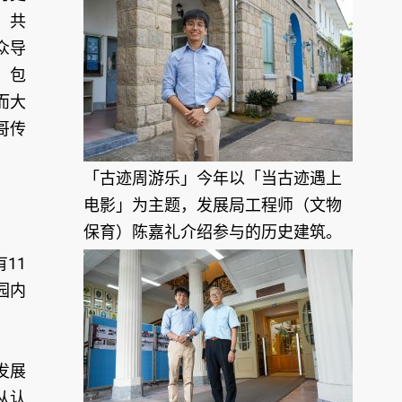
」共
众导
，包
而大
哥传
「古迹周游乐」今年以「当古迹遇上
电影」为主题，发展局工程师（文物
保育）陈嘉礼介绍参与的历史建筑。
11
园内
发展
从认