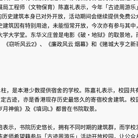
展局工程师（文物保育）陈嘉礼表示，今年「古迹周游乐
与的历史建筑本身已对外开放，活动期间会继续提供免费公
史建筑因有特别用途，未能恒常开放，今次亦有参与其中
大学大学堂。东华义庄曾是电影《破‧地狱》的取景地，
、《窃听风云2》、《廉政风云 烟幕》和《赌城大亨之新
至赤柱，是本港少数提供宿舍的学校。陈嘉礼表示，校园共有
属法定古迹，亦是香港现存历史最悠久的寄宿校舍建筑。校
岁月神偷》及《填词L》都曾在书院取景。
培表示，书院历史悠长，拥有不同时期的建筑群，而学校
陈老师希望藉参与「古迹周游乐」活动开放校园，让公众