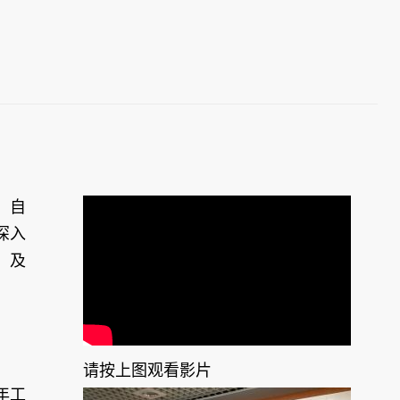
，自
深入
）及
请按上图观看影片
年工