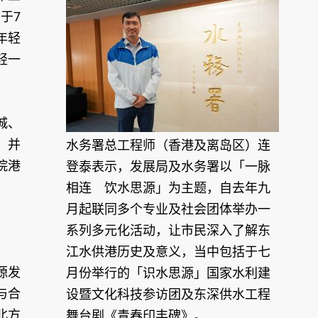
于7
年轻
轻一
城、
，并
水务署总工程师（香港及离岛区）连
院港
登泰表示，发展局及水务署以「一脉
相连 饮水思源」为主题，自去年九
月起联同多个专业及社会团体举办一
系列多元化活动，让市民深入了解东
江水供港历史及意义，当中包括于七
源发
月份举行的「识水思源」国家水利建
与合
设暨文化科技参访团及东深供水工程
北方
舞台剧《青春印丰碑》。