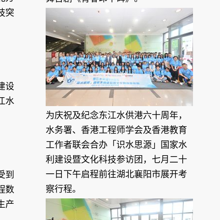
技突
建设
江水
为庆祝及纪念东江水供港六十周年，
水务署、香港工程师学会及香港教育
工作者联会合办「识水思源」国家水
利建设暨文化科技参访团，七月二十
一日下午启程前往湖北襄阳市展开考
受到
察行程。
程数
生产