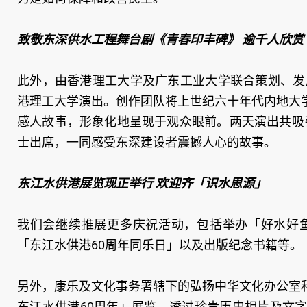
致敬东深供水工程舞台剧《青春印丰碑》 逾千人欣赏
此外，由香港理工大学及广东工业大学联合策划、发
港理工大学演出。创作团队将上世纪六十年代内地大
感人故事，形象化地呈现于观众眼前。两天演出共吸引
士出席，一同感受东深建设者震撼人心的故事。
东江水供港展览现正举行 欢迎齐「识水思源」
我们会继续推展更多庆祝活动，包括举办「好水好鱼
「东江水供港60周年同乐日」以及出版纪念书籍等。
另外，康乐及文化事务署辖下的弘扬中华文化办公室
东江水供港60周年」展览，透过珍贵历史相片及文