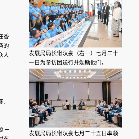
在香
务的
发展局局长甯汉豪（右一）七月二十
众人
一日为参访团送行并勉励他们。
赛、
 —
发展局局长甯汉豪七月二十五日率领
时东