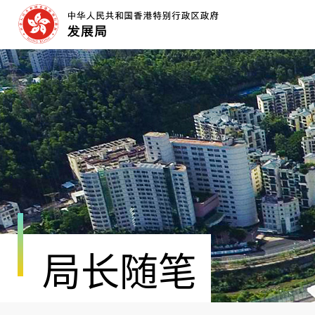
跳
至
内
容
开
始
局长随笔