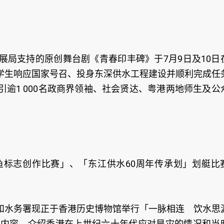
展局支持的原创舞台剧《青春印丰碑》于7月9日及10日
学生响应国家号召、投身东深供水工程建设并顺利完成任
逾1 000名政商界领袖、社会贤达、粤港两地师生及公
标志创作比赛」、「东江供水60周年传承划」划艇比
和水务署现正于香港历史博物馆举行「一脉相连 饮水思源
字内容，介绍香港在上世纪六十年代应对旱灾的情况和当