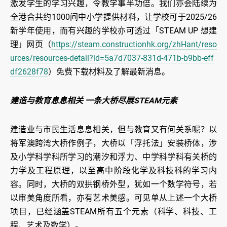
激发学生的学习兴趣，令教学事半功倍。我们亦会陆续为
全港合共约1000间中小学提供材料，让学校可于2025/26
新学年使用，而有兴趣的学校亦可透过「STEAM UP 想建
理」网页（
https://steam.constructionhk.org/zhHant/reso
urces/resources-detail?id=5a7d7037-831d-471b-b9bb-eff
df2628f78
）免费下载材料及了解最新消息。
建造与教育息息相关 一条大桥尽展STEAM元素
建造业与市民生活息息相关，但与教育又有何关系呢？以
将军澳跨湾大桥作例子，大桥以「浮托法」安装桥体，涉
及小学科学科所学习的潮汐和浮力、中学科学科有关桥的
力学及工程原理，以至高中阶段化学及科技科的学习内
容。同时，大桥的双拱钢桥外型，犹如一个数学符号，若
以审美角度所看，亦有艺术美感。可见单从上述一个大桥
项目，已经涵盖STEAM所有五个元素（科学、科技、工
程、艺术及数学）。