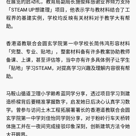
在展览的启动礼，教育局副局长施俊辉感谢业界倾力支持
「STEAM UP想建理」项目，他表示学与教材料结合了工
程界的基建实例，学校均反映有关材料对于教学大有帮
助。
香港道教联合会圆玄学院第一中学校长简伟鸿形容材料
「完整、专业、贴地」，整套材料备有许多教案协助教师
备课、上课，甚至评估等，当中亦有许多具体例子让学生
「贴地」学习STEAM，对提高学习兴趣及理解内容很有帮
助。
马鞍山循道卫理小学赖希蓝同学分享，透过项目学习到建
造桥樑背后要精准掌握数字，启发她日后决心认真学习数
学。曾参与访问土木工程拓展署署长的香港道教联合会圆
玄学院第一中学刘佳怡同学则分享，对于粉岭行车天桥转
体施工并在一夜间完成接驳印象深刻，创新建筑方法令她
大开眼界。