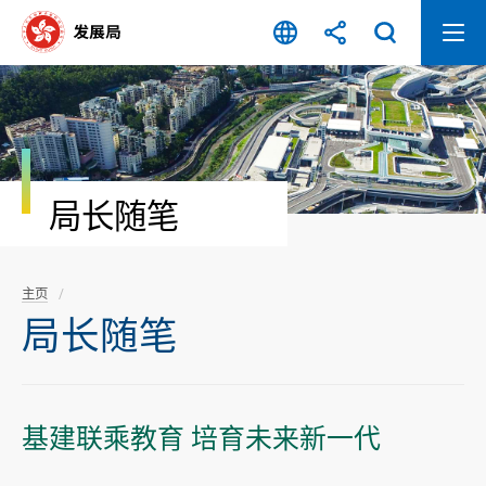
跳
至
内
容
开
始
局长随笔
主页
局长随笔
基建联乘教育 培育未来新一代