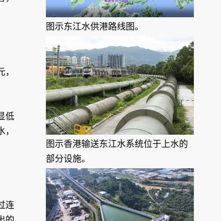
图示东江水供港路线图。
元，
显低
水，
图示香港输送东江水系统位于上水的
部分设施。
过连
出的