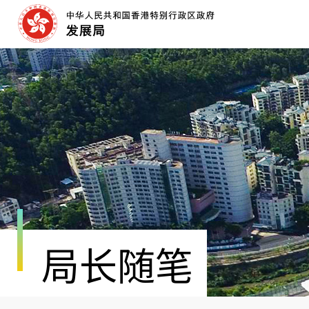
跳
至
内
容
开
始
局长随笔