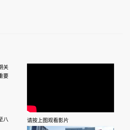
期关
重要
。
至八
请按上图观看影片