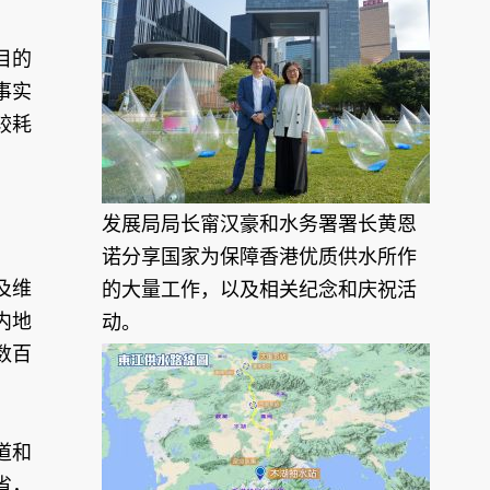
目的
事实
较耗
发展局局长甯汉豪和水务署署长黄恩
诺分享国家为保障香港优质供水所作
及维
的大量工作，以及相关纪念和庆祝活
内地
动。
数百
道和
省，