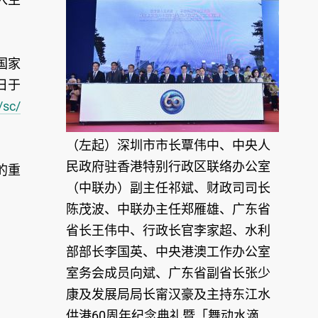
国家
日于
/sc/
（左起）深圳市市长覃伟中、中央人
民政府驻香港特别行政区联络办公室
的重
（中联办）副主任祁斌、财政司司长
陈茂波、中联办主任郑雁雄、广东省
省长王伟中、行政长官李家超、水利
部部长李国英、中央港澳工作办公室
室务会成员向斌、广东省副省长张少
康及发展局局长甯汉豪及主持东江水
供港60周年纪念典礼暨「舞动水滴