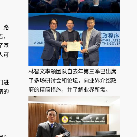
，路
告，
了基
人可
林智文率领团队自去年第三季已出席
了多场研讨会和论坛，向业界介绍政
门进
府的精简措施，并了解业界所需。
请的
。