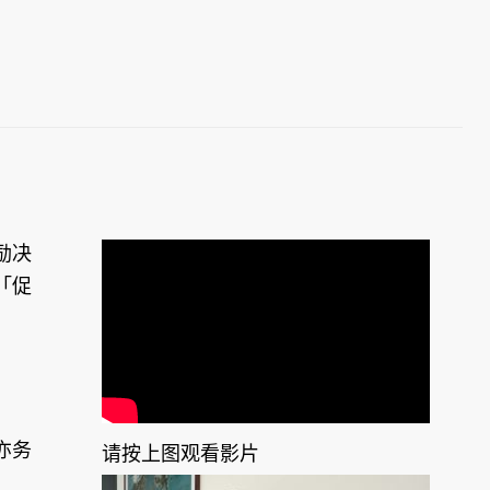
励决
「促
亦务
请按上图观看影片