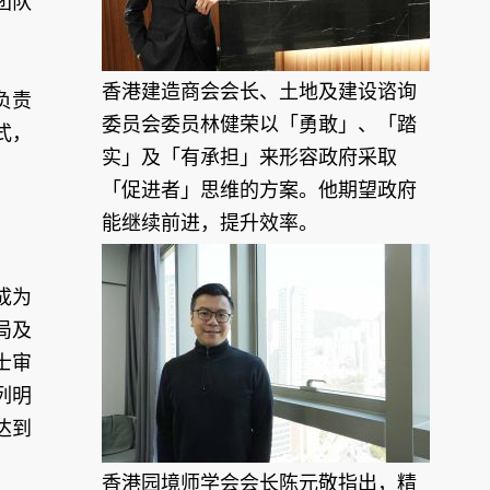
团队
香港建造商会会长、土地及建设谘询
负责
委员会委员林健荣以「勇敢」、「踏
式，
实」及「有承担」来形容政府采取
「促进者」思维的方案。他期望政府
能继续前进，提升效率。
成为
局及
士审
列明
达到
香港园境师学会会长陈元敬指出，精