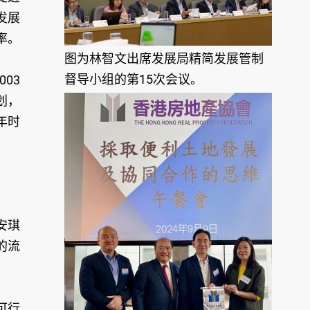
发展
率。
图为林智文出席发展局精简发展管制
督导小组的第15次会议。
03
划，
年时
安琪
的流
可行