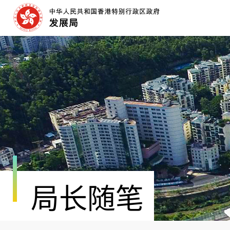
跳
至
内
容
开
始
局长随笔