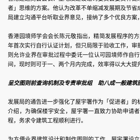
者」思维的方案。他认为改革不单缩减发展期及节省
局建立沟通平台听取业界意见，接纳了多个优良方案
香港园境师学会会长陈元敬指出，精简发展程序的方
年首次实行自行认证计划，但只局限于验收工作，审
则允许业界在审批过程中委讬一位认可园境师作自行
间，现时则可于一、两个月内完成，效率得以大大提
呈交图则前查询机制及专责审批组 助八成一般建筑
发展局的通告进一步强化了屋宇署作为「促进者」的
介绍，为确保楼宇安全，屋宇署一直致力协助申请者
程，务求令建筑工程顺利进行。
为方便业界建筑设计和制作图则的工作，屋宇署设立