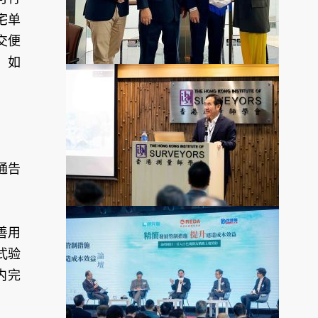
宅单
交便
，如
通告
善用
式验
内完