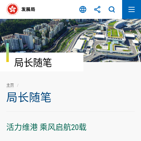
跳
至
内
容
开
始
局长随笔
主页
局长随笔
活力维港 乘风启航20载