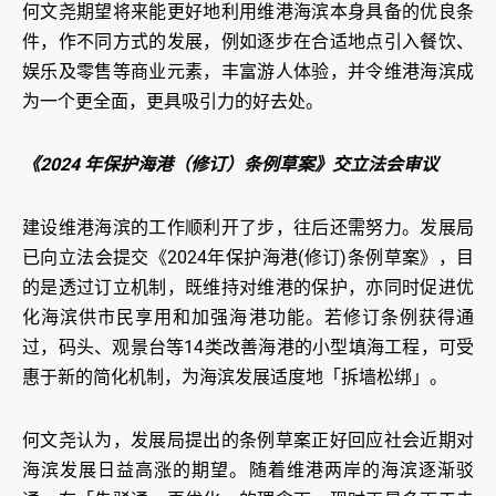
何文尧期望将来能更好地利用维港海滨本身具备的优良条
件，作不同方式的发展，例如逐步在合适地点引入餐饮、
娱乐及零售等商业元素，丰富游人体验，并令维港海滨成
为一个更全面，更具吸引力的好去处。
《2024 年保护海港（修订）条例草案》交立法会审议
建设维港海滨的工作顺利开了步，往后还需努力。发展局
已向立法会提交《2024年保护海港(修订)条例草案》，目
的是透过订立机制，既维持对维港的保护，亦同时促进优
化海滨供市民享用和加强海港功能。若修订条例获得通
过，码头、观景台等14类改善海港的小型填海工程，可受
惠于新的简化机制，为海滨发展适度地「拆墙松绑」。
何文尧认为，发展局提出的条例草案正好回应社会近期对
海滨发展日益高涨的期望。随着维港两岸的海滨逐渐驳