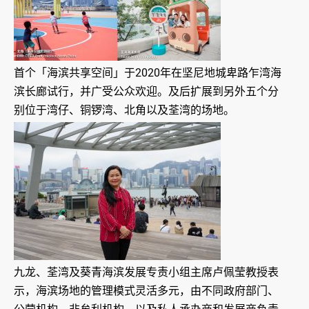
首个「海滨共享空间」于2020年在坚尼地城卑路乍湾海
滨长廊试行，并广受公众欢迎。及后扩展到另外五个分
别位于湾仔、铜锣湾、北角以及荃湾的场地。
九龙、荃湾及葵青海滨发展专责小组主席卢佩莹教授表
示，海滨场地的管理模式灵活多元，由不同政府部门、