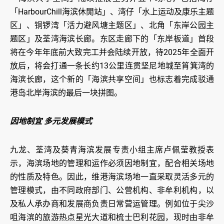
「HarbourChill海滨休閒站」、湾仔「水上运动及康乐主题
区」、铜锣湾「活力避风塘主题区」、北角「东岸公园主
题区」及荃湾海滨长廊。东区走廊下的「东岸板道」首段
将在今年年底前大致完工并会陆续开放，待2025年全面开
放后，将会打通一条长约13公里连贯坚尼地城至筲箕湾的
海滨长廊，这个新的「海滨共享空间」也标志着完成驳通
港岛北岸海滨的最后一块拼图。
因地制宜 多元发展模式
九龙、荃湾及葵青海滨发展专责小组主席卢佩莹教授表
示，海滨场地的管理和运作必须因地制宜，配合相关场地
的性质及特色。因此，维港海滨场地一直采取灵活多元的
管理模式，由不同政府部门、公营机构、非牟利机构，以
及私人承办商和发展商负责日常营运管理。例如位于尖沙
咀海滨的旅游热点星光大道和梳士巴利花园，现时由非牟