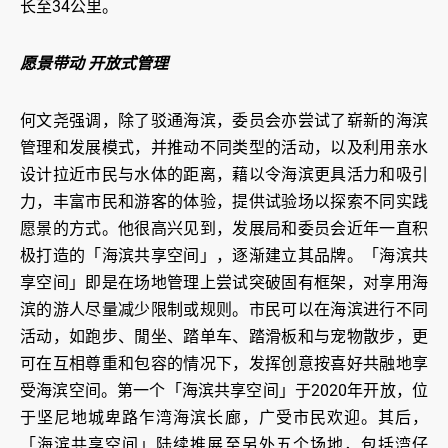
长至34公里。
愿景带动 开放式管理
何文尧强调，除了驳通海滨，委员会亦尝试了崭新的海滨
管理和发展模式，并推动不同类型的活动，以及利用亲水
设计拉近市民与水体的距离，藉以令海滨更具活力和吸引
力，丰富市民和游客的体验，提供试验场以探索不同实践
愿景的方式。他很高兴见到，发展局和委员会近年一直积
极打造的「海滨共享空间」，逐渐建立其品牌。「海滨共
享空间」即是在场地管理上尝试突破固有框架，对享用海
滨的游人尽量减少限制或规则。市民可以在海滨进行不同
活动，如跑步、閒坐、踏单车、踏滑板和与宠物散步，更
可在互相尊重和包容的情况下，发挥创意按喜好共融地享
受海滨空间。第一个「海滨共享空间」于2020年开放，位
于坚尼地城卑路乍湾海滨长廊，广受市民欢迎。其后，
「海滨共享空间」陆续推展至另外五个场地，包括湾仔