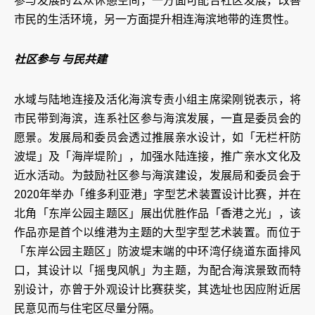
参与发展的公众休憩空间，一方面可配合社区发展，改善
市民的生活环境，另一方面提升相连海滨地带的连贯性。
社区参与 与民共建
水域与陆地连接及活化海滨专责小组主席梁刚锐表示，将
市民带到海滨，连系社区参与海滨发展，一直是委员会的
愿景。发展局和委员会透过推展亲水设计，如「无栏杆防
波堤」及「海岸堤阶」，加强水陆连接，推广亲水文化及
近水活动。为鼓励社区参与海滨建设，发展局和委员会于
2020年举办「维多利亚港」字型艺术装置设计比赛，并在
北角「东岸公园主题区」展出优胜作品「香港之光」，该
作品亦是首个以维港为主题的大型字型艺术装置。而位于
「东岸公园主题区」防波堤末端的中环湾仔绕道东面排风
口，其设计以「摇曳风帆」为主题，为配合海滨景致而特
别设计，亦曾于外观设计比赛获奖，其选址也因应附近居
民意见而与住宅区尽量分隔。