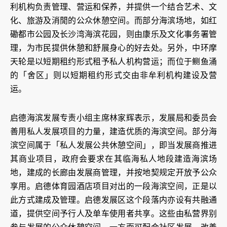
利机构负责管理、营运和保养，并提供一个结合艺术、文
化、旅游及消閒的公众休憩空间。而部分海滨场地，如红
磡都市公园及长沙湾海滨花园，则由康乐及文化事务署管
理，为市民提供休憩和舒展身心的好去处。另外，中环摩
天轮是以短期租约形式租予私人机构营运；而位于鲗鱼涌
的「舍区」则以短期租约形式交由非牟利机构建设及营
运。
启德海滨发展专责小组主席林家辉表示，发展局和委员会
善用私人发展项目的力量，建造优质的海滨空间。部分海
滨空间属于「私人发展公共休憩空间」，即当发展商推进
其商业项目，政府会要求在其临海私人地段建造海滨场
地，建成的长廊由发展商管理，并按地契规定开放予公众
享用。启德体育园酒店项目对出的一段海滨空间，正是以
此方式建成及管理。启德发展区这个段落内亦设有共融通
道，提供空间予行人及单车使用者共享。这些由私营界别