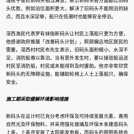
理陈子俊对新码头相当满意，表示新码头各方面都比旧码
头优胜，例如泊位面积更大，解决了旧码头不能侧泊的缺
点，而且水深足够，船只在低潮时也能够安全停泊。
滘西渔民代表罗有妹指新码头让村民上落船只更为方便，
他感谢政府推展「改善码头计划」，照顾偏远地区居民的
需要。滘西村村民布先生表示，旧码头面积细小、水深不
足，消防船难以靠泊，当有意外发生时，要以接驳船运送
村民至消防船，村民或未能得到及时援助。他亦非常欣赏
新码头的无障碍设施，能辅助轮椅上人士上落船只，确保
安全。
施工期采取缓解环境影响措施
新码头在设计时已充分考虑环保及可持续发展元素，善用
自然光及环保物料，并采用强化玻璃及环保木条建造码头
上盖。上盖亦安装了太阳能发电板，而码头的照明系统会