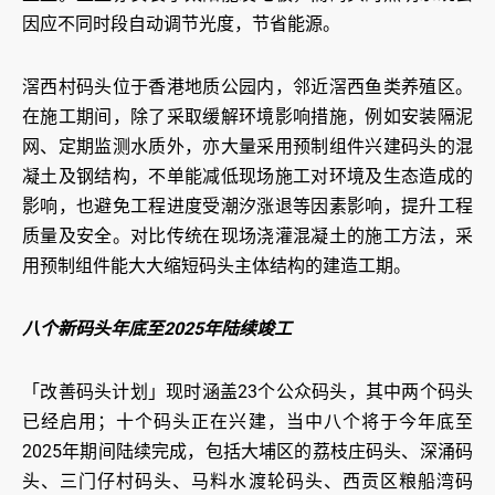
因应不同时段自动调节光度，节省能源。
滘西村码头位于香港地质公园内，邻近滘西鱼类养殖区。
在施工期间，除了采取缓解环境影响措施，例如安装隔泥
网、定期监测水质外，亦大量采用预制组件兴建码头的混
凝土及钢结构，不单能减低现场施工对环境及生态造成的
影响，也避免工程进度受潮汐涨退等因素影响，提升工程
质量及安全。对比传统在现场浇灌混凝土的施工方法，采
用预制组件能大大缩短码头主体结构的建造工期。
八个新码头年底至2025年陆续竣工
「改善码头计划」现时涵盖23个公众码头，其中两个码头
已经启用；十个码头正在兴建，当中八个将于今年底至
2025年期间陆续完成，包括大埔区的荔枝庄码头、深涌码
头、三门仔村码头、马料水渡轮码头、西贡区粮船湾码