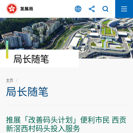
跳
至
内
容
开
始
局长随笔
主页
局长随笔
推展「改善码头计划」便利市民 西贡
新滘西村码头投入服务