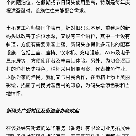
个简陋泊位，在假期或节日码头使用量高，特别是每年庆
祝洪圣诞时，设施往往未能配合需求。
土拓署工程师梁国华表示，针对旧码头不足，重建后的新
码头既改善了泊位水深，又设有三个泊位，其中一个设有
斜道，方便有需要乘客上落。新码头亦提供多元化的配套
设施，包括上盖、座椅、饮水机、充电设施、Wi-Fi及电子
显示屏等，方便使用者及丰富其体验。另外，为切合滘西
村的渔村历史特色，栏杆采用帆船图案，代表捕鱼作业、
以船为家的渔民。我们又与村民合作，在电箱上添上美丽
彩绘，描画了村民对滘西村的印象，为码头增添色彩和当
地情怀。
新码头广受村民及街渡营办商欢迎
在该处经营街渡的翠华船务（香港）有限公司业务拓展经