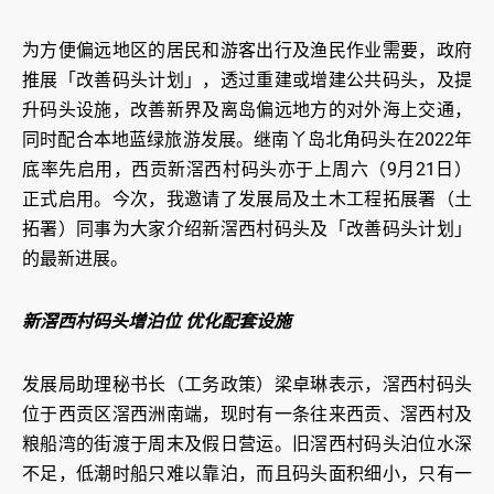
为方便偏远地区的居民和游客出行及渔民作业需要，政府
推展「改善码头计划」，透过重建或增建公共码头，及提
升码头设施，改善新界及离岛偏远地方的对外海上交通，
同时配合本地蓝绿旅游发展。继南丫岛北角码头在2022年
底率先启用，西贡新滘西村码头亦于上周六（9月21日）
正式启用。今次，我邀请了发展局及土木工程拓展署（土
拓署）同事为大家介绍新滘西村码头及「改善码头计划」
的最新进展。
新滘西村码头增泊位 优化配套设施
发展局助理秘书长（工务政策）梁卓琳表示，滘西村码头
位于西贡区滘西洲南端，现时有一条往来西贡、滘西村及
粮船湾的街渡于周末及假日营运。旧滘西村码头泊位水深
不足，低潮时船只难以靠泊，而且码头面积细小，只有一