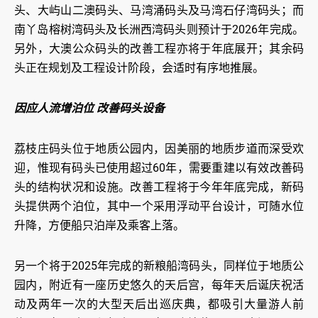
头、大屿山二澳码头、马湾涌码头及马湾石仔湾码头；而
南丫岛榕树湾码头及长洲西湾码头则预计于2026年完成。
另外，大澳公众码头的改善工程亦将于年底展开；其余码
头正在规划及工程设计阶段，会适时有序地推展。
因应人流增泊位 改善码头设备
荔枝庄码头位于地质公园内，因美丽的地质步道而深受欢
迎，惟现有码头已使用超过60年，需要重建以有效改善码
头的结构状况和设施。改善工程将于今年年底完成，新码
头提供两个泊位，其中一个采用浮动平台设计，可随水位
升降，方便船只泊岸及乘客上落。
另一个将于2025年完成的新粮船湾码头，同样位于地质公
园内，附近有一座历史悠久的天后宫，每年天后诞庆祝活
动及两年一次的大型天后出巡庆典，都吸引大量游人前