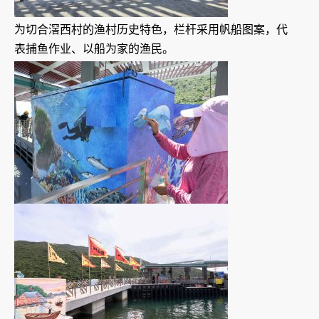
为切合滘西村的渔村历史特色，栏杆采用帆船图案，代
表捕鱼作业、以船为家的渔民。