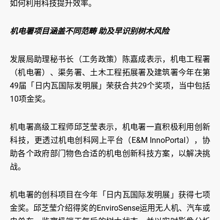
如何利用科技提升效率。
机电署项目涵盖不同范畴 助及早识别树木风险
发展局助理秘书长（工务政策）陈嘉成表示，机电工程署
（机电署）、渠务署、土木工程拓展署及建筑署今年在第
49届「日内瓦国际发明展」荣获合共29个奖项，当中包括
10项金奖。
机电署高级工程师邱芝莹表示，机电署一直积极利用创新
科技，更透过机电创科网上平台（E&M InnoPortal），协
助各个政府部门物色合适的机电创新科技方案，以解决挑
战。
机电署的创科项目在今年「日内瓦国际发明展」获得七项
金奖。邱芝莹介绍得奖的EnviroSense运用无人机、汽车或