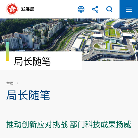
跳
至
内
容
开
始
局长随笔
主页
局长随笔
推动创新应对挑战 部门科技成果扬威