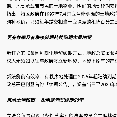
期。地契承载着市民的土地物业，明确的地契续期安
指出，特区政府在1997年7月订立清晰明确的土地
须补地价，只须每年缴交相当于应课差饷租值百分之
更有效率及有秩序处理陆续到期大量地契
新订立的《条例》简化地契续期方式。地政总署署长
权人无须如以往与政府签立新地契，地契下原有的产
新法例能有效率、有秩序地处理由2025年起陆续到期
政总署已刊登首份「续期公告」，涵盖当日至2030年
秉承土地政策 一般用途地契续期50年
立法会负责审议《条例草案》的法案委员会主席林健