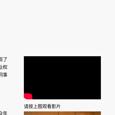
现了
业权
同事
请按上图观看影片
及年