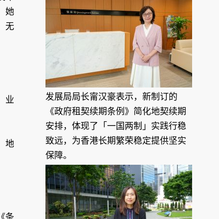
。她
，无
发展局局长甯汉豪表示，新制订的
，业
《政府租契续期条例》简化地契续期
安排，体现了「一国两制」实践行稳
致远，为香港长期繁荣稳定提供坚实
，地
保障。
《条