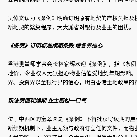
吴倬文认为《条例》明确订明原有地契的产权负担及
新地契的繁复程序，大大减省对银行及业主的困扰。
《条例》订明标准续期条款 增各界信心
香港测量师学会会长林家辉欢迎《条例》，指《条例
地价，令业权人无须担心物业估值受地契年期影响。
界、投资界以至银行界的信心，明白香港土地政策的
新法例便利续期 业主感松一口气
位于中西区的宝翠园是《条例》下首批获得续期的屋苑
新续期机制下，业主无须与政府订立任何文件，而物