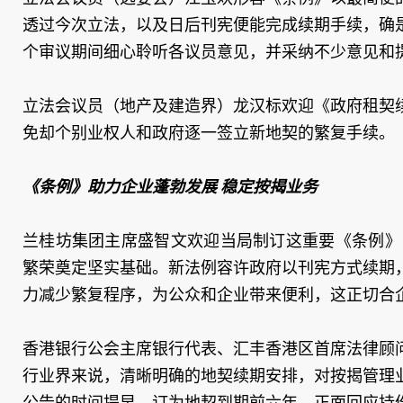
透过今次立法，以及日后刊宪便能完成续期手续，确
个审议期间细心聆听各议员意见，并采纳不少意见和
立法会议员（地产及建造界）龙汉标欢迎《政府租契
免却个别业权人和政府逐一签立新地契的繁复手续。
《条例》助力企业蓬勃发展 稳定按揭业务
兰桂坊集团主席盛智文欢迎当局制订这重要《条例》
繁荣奠定坚实基础。新法例容许政府以刊宪方式续期
力减少繁复程序，为公众和企业带来便利，这正切合
香港银行公会主席银行代表、汇丰香港区首席法律顾
行业界来说，清晰明确的地契续期安排，对按揭管理
公告的时间提早，订为地契到期前六年，正面回应持