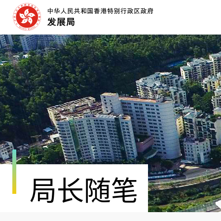
跳
至
内
容
开
始
局长随笔