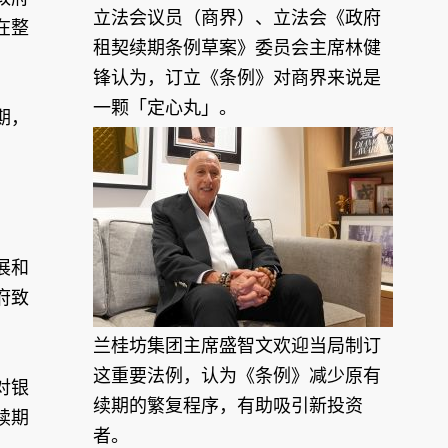
立法会议员（商界）、立法会《政府
在整
租契续期条例草案》委员会主席林健
锋认为，订立《条例》对商界来说是
一颗「定心丸」。
期，
展和
府致
兰桂坊集团主席盛智文欢迎当局制订
这重要法例，认为《条例》减少原有
对银
续期的繁复程序，有助吸引新投资
续期
者。