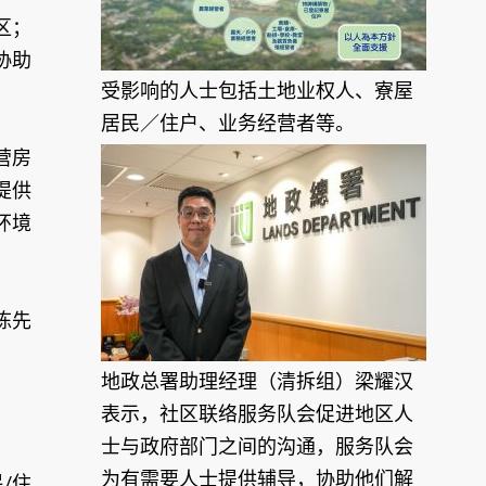
区；
协助
受影响的人士包括土地业权人、寮屋
居民／住户、业务经营者等。
营房
提供
环境
陈先
。
地政总署助理经理（清拆组）梁耀汉
表示，社区联络服务队会促进地区人
士与政府部门之间的沟通，服务队会
为有需要人士提供辅导，协助他们解
/住