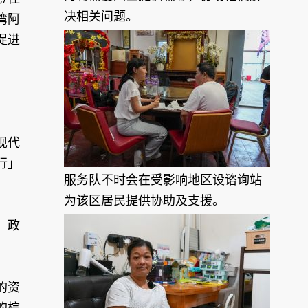
决相关问题。
湾阿
促进
现代
行」
服务队不时会在受影响地区设谘询站
为该区居民提供协助及支援。
，政
的资
的棕