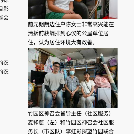
目影
能会
前元朗朗边住户陈女士非常高兴能在
清拆前获编排到心仪的公屋单位居
住，认为居住环境大有改善。
的农
的农
竹园区神召会督导主任（社区服务）
麦锋慈（左）和竹园区神召会社区服
务长（市区队）李虹影探望竹园联合