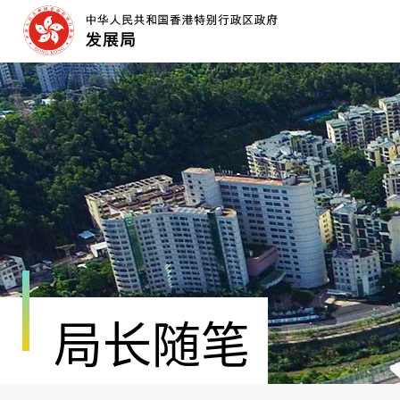
跳
至
内
容
开
始
局长随笔