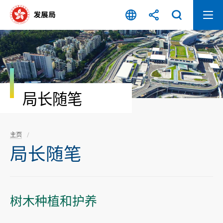
跳
至
内
容
开
始
局长随笔
主页
局长随笔
树木种植和护养