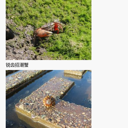
锐齿招潮蟹