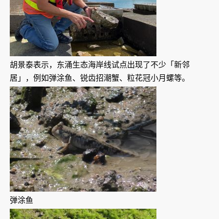
胡景泰表示，东涌生态海岸线试点出现了不少「新邻
居」，例如弹涂鱼、锐齿招潮蟹、粒花冠小月螺等。
弹涂鱼