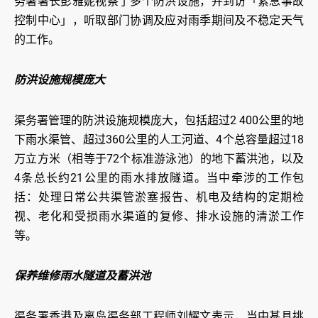
务署署长彭雅妮视察了多个防洪设施，并到访「紧急事故
控制中心」，听取部门协调及应对雨季期间及不稳定天气
的工作。
防洪设施规模庞大
渠务署管理的防洪设施规模庞大，包括超过2 400公里的地
下雨水渠管、超过360公里的人工河道、4个总容量超过18
万立方米（相等于72个标准游泳池）的地下蓄洪池，以及
4条总长约21公里的雨水排放隧道。当中牵涉的工作包
括：处理日常公共渠管淤塞报告、机电及结构的定期检
视、老化和受损雨水渠道的复修、排水设施的清淤工作
等。
保养维修雨水隧道及蓄洪池
渠务署香港及离岛渠务部工程师刘耀文表示，当中甚具挑