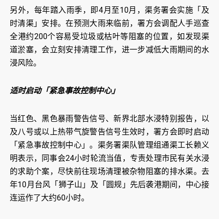
另外，每年踏入雨季，即4月至10月，渠务署会实施「及
时清渠」安排。在预测大雨来临前，署方会调配人手巡查
全港约200个容易受垃圾或枯叶等阻塞的位置，如发现渠
道淤塞，会立刻安排清理工作，进一步减低大雨期间的水
浸风险。
适时启动「紧急事故控制中心」
当红色、黑色暴雨警告信号、新界北部水浸特别报告，以
及八号或以上热带气旋警告信号生效时，署方会即时启动
「紧急事故控制中心」。渠务署渠队管理组通渠工长赖义
明表示，同事会24小时轮流当值，专责处理市民有关水浸
的求助个案，尽快前往现场清理被杂物阻塞的排水渠。去
年10月台风「狮子山」及「圆规」先后袭港期间，中心接
连运作了大约60小时。