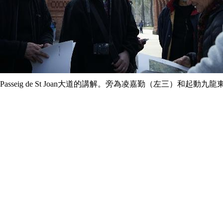
sseig de St Joan大道的講解。旁為凌嘉勤（左三）和起動