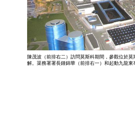
陳茂波（前排右二）訪問莫斯科期間，參觀位於莫斯科西
解。渠務署署長鍾錦華（前排右一）和起動九龍東