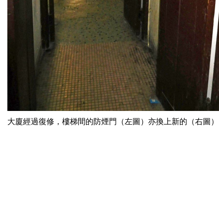
大廈經過復修，樓梯間的防煙門（左圖）亦換上新的（右圖）