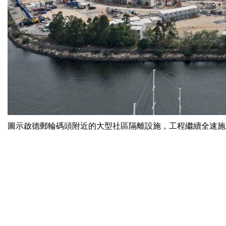
圖示啟德郵輪碼頭附近的大型社區隔離設施，工程繼續全速施