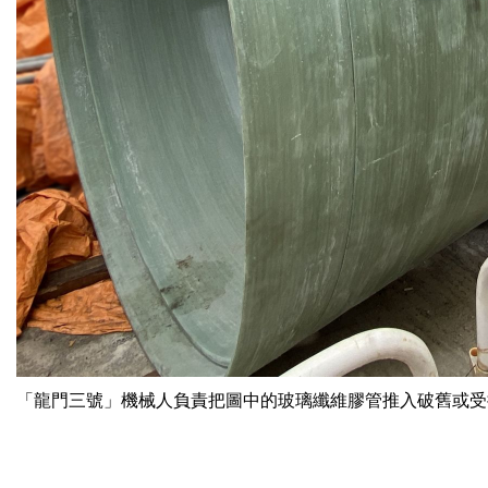
「龍門三號」機械人負責把圖中的玻璃纖維膠管推入破舊或受