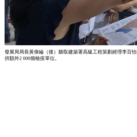
發展局局長黃偉綸（後）聽取建築署高級工程策劃經理李百怡
供額外2 000個檢疫單位。