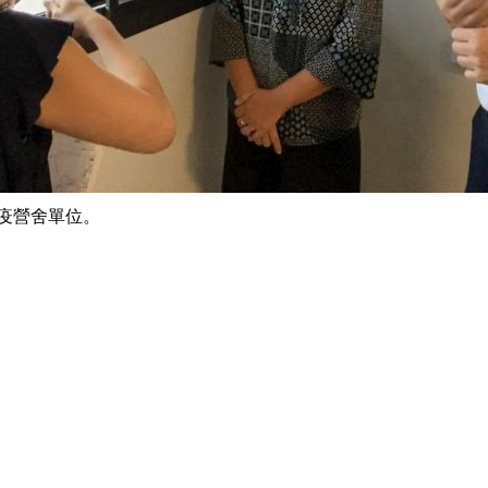
疫營舍單位。