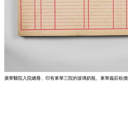
廣華醫院入院總冊、印有東華三院的玻璃奶瓶、東華義莊租價