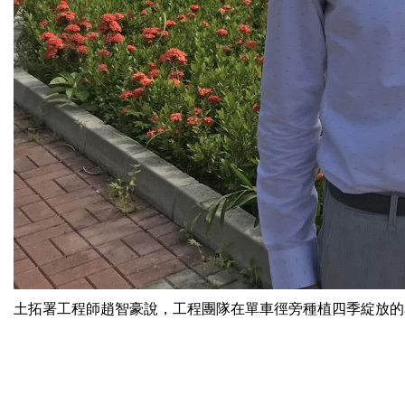
土拓署工程師趙智豪說，工程團隊在單車徑旁種植四季綻放的