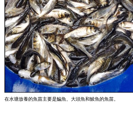
在水塘放養的魚苗主要是鯿魚、大頭魚和鯪魚的魚苗。