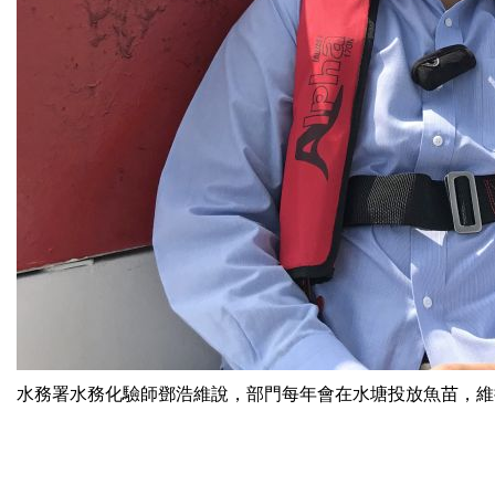
水務署水務化驗師鄧浩維說，部門每年會在水塘投放魚苗，維