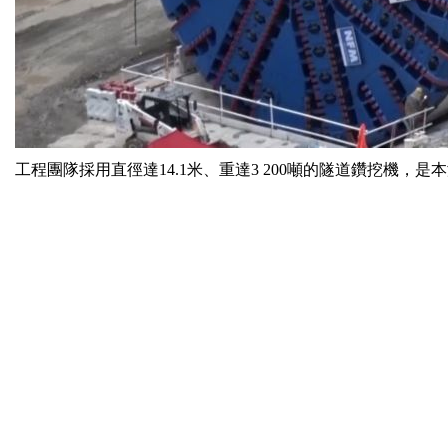
工程團隊採用直徑達14.1米、重達3 200噸的隧道鑽挖機，