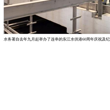
水务署自去年九月起举办了连串的东江水供港60周年庆祝及