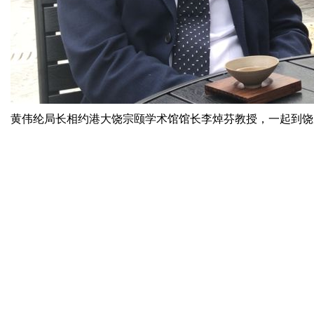
黄伟纶局长相约港大饶宗颐学术馆馆长李焯芬教授，一起到饶