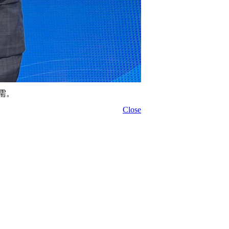
需。
Close